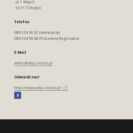
ul. 1 Maja 5
10-117 Olsztyn
Telefon
089 524 90 32 (sekretariat)
089 524 90 48 (Pracownia Regionalna)
E-Mail
wmbc@wbp.olsztyn.pl
Odwiedź nas!
https://www.wbp.olsztyn.pl/