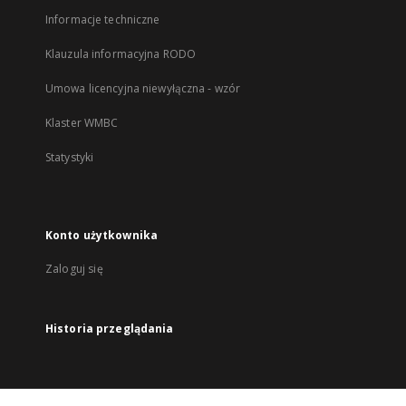
Informacje techniczne
Klauzula informacyjna RODO
Umowa licencyjna niewyłączna - wzór
Klaster WMBC
Statystyki
Konto użytkownika
Zaloguj się
Historia przeglądania