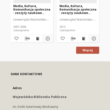
Media, Kultura,
Media, Kultura,
Me
Komunikacja społeczna
Komunikacja społeczna
Ko
: zeszyty naukowe
: zeszyty naukowe
: 
Instytutu
Instytutu
In
Uniwersytet Warmińsko-Mazurski (Olsztyn). Instytut Dziennikarstwa i 
Uniwersytet Warmińsko-Mazurski (Ols
Uni
Dziennikarstwa i
Dziennikarstwa i
Dz
Komunikacji Społecznej
Komunikacji Społecznej
Ko
UWM 3-4 (2007-2008)
UWM 9 (2013)
UW
2007-2008
2013
201
czasopismo
czasopismo
cz
Więcej
DANE KONTAKTOWE
Adres
Wojewódzka Biblioteka Publiczna
im. Emilii Sukertowej-Biedrawiny