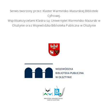
Serwis tworzony przez: Klaster Warmińsko-Mazurskiej Biblioteki
Cyfrowej.
Współzałożycielami Klastra są: Uniwersytet Warmińsko-Mazurski w
Olsztynie oraz Wojewódzka Biblioteka Publiczna w Olsztynie