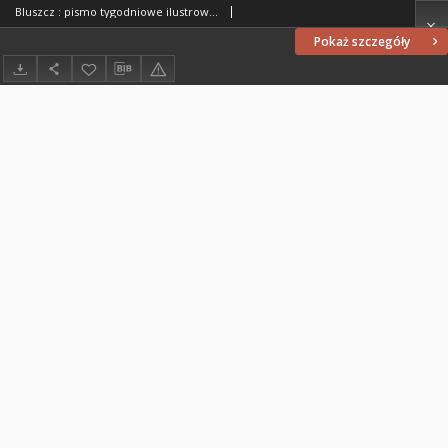
Bluszcz : pismo tygodniowe ilustrowane dla kobiet, 1907 R. 43, nr 34
Pokaż szczegóły