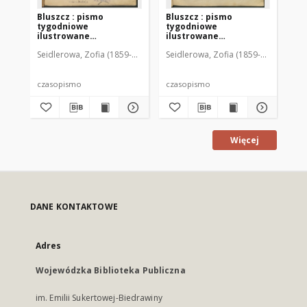
Bluszcz : pismo
Bluszcz : pismo
Bl
tygodniowe
tygodniowe
ty
ilustrowane
ilustrowane
il
poświęcone sprawom
poświęcone sprawom
po
Seidlerowa, Zofia (1859-1919). Red. i Wyd.
Seidlerowa, Zofia (1859-1919). Red. 
Sei
kobiecym, 1912 R. 48, nr
kobiecym, 1912 R. 48, nr
kob
1
2
3
czasopismo
czasopismo
cz
Więcej
DANE KONTAKTOWE
Adres
Wojewódzka Biblioteka Publiczna
im. Emilii Sukertowej-Biedrawiny