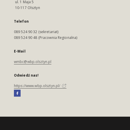
ul. 1 Maja 5
10-117 Olsztyn
Telefon
089 524 90 32 (sekretariat)
089 524 90 48 (Pracownia Regionalna)
E-Mail
wmbc@wbp.olsztyn.pl
Odwiedź nas!
https://www.wbp.olsztyn.pl/