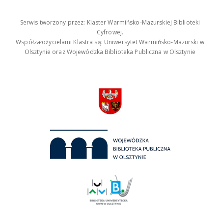
Serwis tworzony przez: Klaster Warmińsko-Mazurskiej Biblioteki
Cyfrowej.
Współzałożycielami Klastra są: Uniwersytet Warmińsko-Mazurski w
Olsztynie oraz Wojewódzka Biblioteka Publiczna w Olsztynie