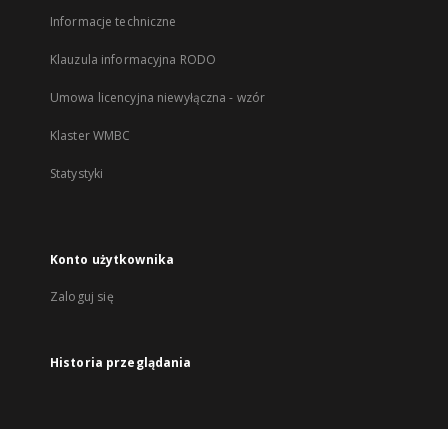
Informacje techniczne
Klauzula informacyjna RODO
Umowa licencyjna niewyłączna - wzór
Klaster WMBC
Statystyki
Konto użytkownika
Zaloguj się
Historia przeglądania