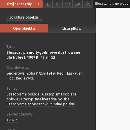
Ukryj szczegóły
Struktura obiektu
Opis obiektu
Lista plików
Tytuł:
Bluszcz : pismo tygodniowe ilustrowane
dla kobiet, 1907 R. 43, nr 52
Współtwórca:
Seidlerowa, Zofia (1859-1919). Red.
;
Laskauer,
Piotr. Red. i Wyd.
Temat:
Czasopisma polskie
;
Czasopisma kobiece
polskie
;
Czasopisma literackie polskie
;
Czasopisma społeczno-kulturalne polskie
Zakres czasowy:
1907 r.