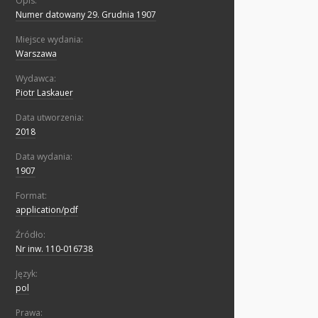
Opis:
Numer datowany 29. Grudnia 1907
Miejsce wydania:
Warszawa
Wydawca:
Piotr Laskauer
Data utworzenia:
2018
Data wydania:
1907
Format:
application/pdf
Źródło:
Nr inw. 110-016738
Język:
pol
Prawa: