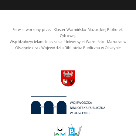
Serwis tworzony przez: Klaster Warmińsko-Mazurskiej Biblioteki
Cyfrowej.
Współzałożycielami Klastra są: Uniwersytet Warmińsko-Mazurski w
Olsztynie oraz Wojewódzka Biblioteka Publiczna w Olsztynie