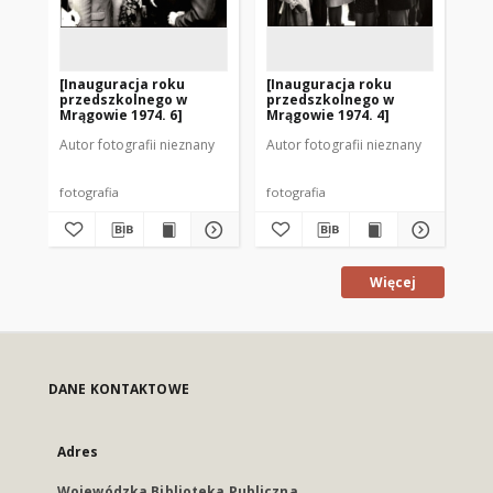
[Inauguracja roku
[Inauguracja roku
[I
przedszkolnego w
przedszkolnego w
pr
Mrągowie 1974. 6]
Mrągowie 1974. 4]
Mr
Autor fotografii nieznany
Autor fotografii nieznany
Aut
fotografia
fotografia
fot
Więcej
DANE KONTAKTOWE
Adres
Wojewódzka Biblioteka Publiczna