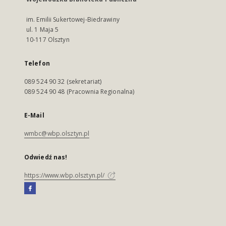
im. Emilii Sukertowej-Biedrawiny
ul. 1 Maja 5
10-117 Olsztyn
Telefon
089 524 90 32 (sekretariat)
089 524 90 48 (Pracownia Regionalna)
E-Mail
wmbc@wbp.olsztyn.pl
Odwiedź nas!
https://www.wbp.olsztyn.pl/