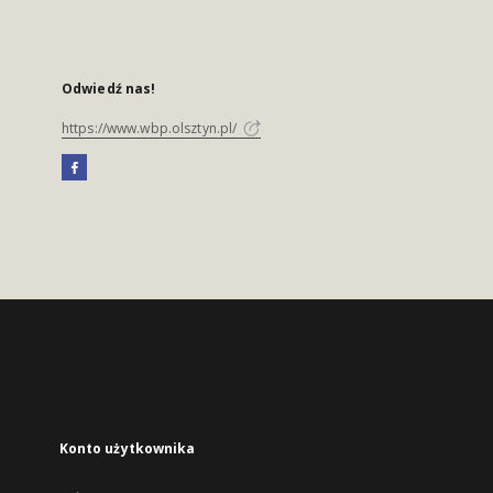
Odwiedź nas!
https://www.wbp.olsztyn.pl/
Konto użytkownika