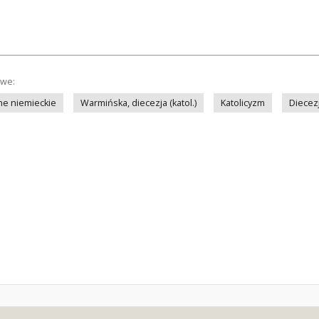
owe:
ne niemieckie
Warmińska, diecezja (katol.)
Katolicyzm
Diecez