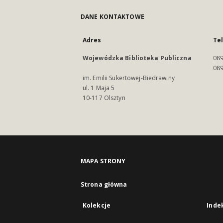
DANE KONTAKTOWE
Adres
Te
Wojewódzka Biblioteka Publiczna
089
089
im. Emilii Sukertowej-Biedrawiny
ul. 1 Maja 5
10-117 Olsztyn
MAPA STRONY
Strona główna
Kolekcje
Inde