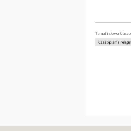
Temat i słowa klucz
Czasopisma religij