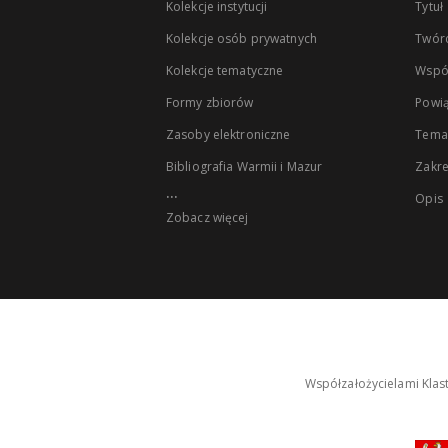
Kolekcje instytucji
Tytuł
Kolekcje osób prywatnych
Twór
Kolekcje tematyczne
Wspó
Formy zbiorów
Powią
Zasoby elektroniczne
Tema
Bibliografia Warmii i Mazur
Zakr
...
Opis
Zobacz więcej
Współzałożycielami Klas