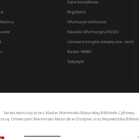
Dane kontaktowe
ca
Regulamin
łtwórca
Informacje techniczne
zanie
Klauzula informacyjna RODO
t
Umowa licencyjna niewyłączna - wzór
es
Klaster WMBC
Statystyki
Serwis tworzony przez: Klaster Warmińsko-Mazurskiej Biblioteki Cyfrowej.
tra są: Uniwersytet Warmińsko-Mazurski w Olsztynie oraz Wojewódzka Bibliote