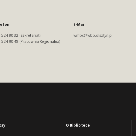
lefon
E-Mail
 524 90 32 (sekretariat)
wmbc@wbp.olsztyn.pl
 524 90 48 (Pracownia Regionalna)
ksy
O Bibliotece