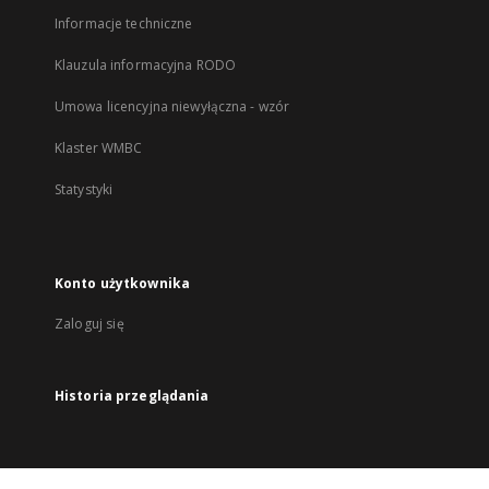
Informacje techniczne
Klauzula informacyjna RODO
Umowa licencyjna niewyłączna - wzór
Klaster WMBC
Statystyki
Konto użytkownika
Zaloguj się
Historia przeglądania