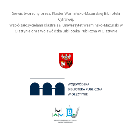
Serwis tworzony przez: Klaster Warmińsko-Mazurskiej Biblioteki
Cyfrowej.
Współzałożycielami Klastra są: Uniwersytet Warmińsko-Mazurski w
Olsztynie oraz Wojewódzka Biblioteka Publiczna w Olsztynie