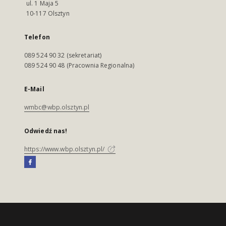
ul. 1 Maja 5
10-117 Olsztyn
Telefon
089 524 90 32 (sekretariat)
089 524 90 48 (Pracownia Regionalna)
E-Mail
wmbc@wbp.olsztyn.pl
Odwiedź nas!
https://www.wbp.olsztyn.pl/