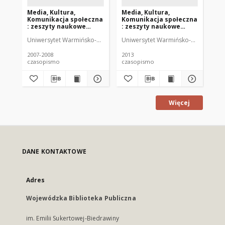
Media, Kultura,
Media, Kultura,
Me
Komunikacja społeczna
Komunikacja społeczna
Ko
: zeszyty naukowe
: zeszyty naukowe
: 
Instytutu
Instytutu
In
Uniwersytet Warmińsko-Mazurski (Olsztyn). Instytut Dziennikarstwa i 
Uniwersytet Warmińsko-Mazurski (Ols
Uni
Dziennikarstwa i
Dziennikarstwa i
Dz
Komunikacji Społecznej
Komunikacji Społecznej
Ko
UWM 3-4 (2007-2008)
UWM 9 (2013)
UW
2007-2008
2013
201
czasopismo
czasopismo
cz
Więcej
DANE KONTAKTOWE
Adres
Wojewódzka Biblioteka Publiczna
im. Emilii Sukertowej-Biedrawiny