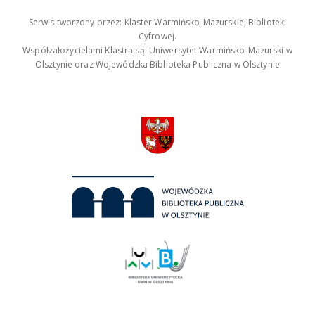
Serwis tworzony przez: Klaster Warmińsko-Mazurskiej Biblioteki
Cyfrowej.
Współzałożycielami Klastra są: Uniwersytet Warmińsko-Mazurski w
Olsztynie oraz Wojewódzka Biblioteka Publiczna w Olsztynie