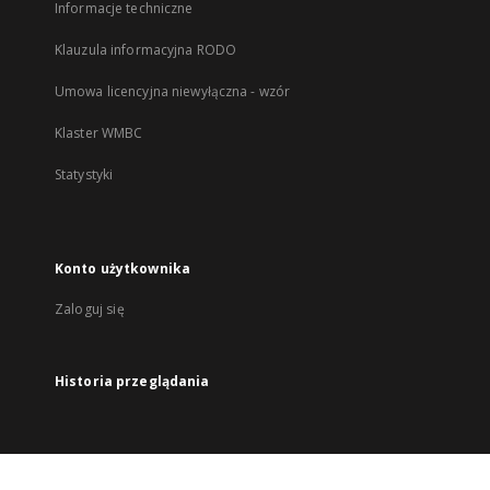
Informacje techniczne
Klauzula informacyjna RODO
Umowa licencyjna niewyłączna - wzór
Klaster WMBC
Statystyki
Konto użytkownika
Zaloguj się
Historia przeglądania