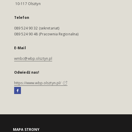
10-117 Olsztyn
Telefon
089 524 90 32 (sekretariat)
089 524 90 48 (Pracownia Regionalna)
E-Mail
wmbc@wbp.olsztyn.pl
Odwiedź nas!
https://www.wbp.olsztyn.pl/
MAPA STRONY