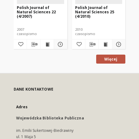
Polish Journal of
Polish Journal of
Pol
Natural Sciences 22
Natural Sciences 25
Na
(4/2007)
(4/2010)
(1/
2007
2010
201
czasopismo
czasopismo
cz
Więcej
DANE KONTAKTOWE
Adres
Wojewódzka Biblioteka Publiczna
im. Emilii Sukertowej-Biedrawiny
ul. 1 Maja 5