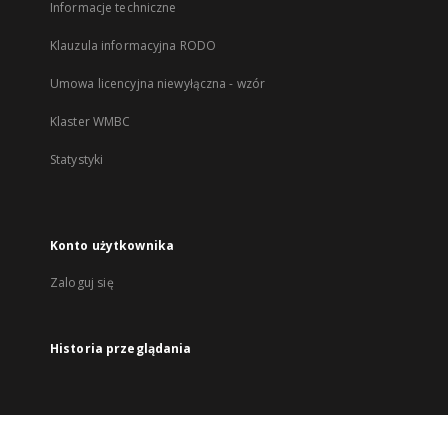
Informacje techniczne
Klauzula informacyjna RODO
Umowa licencyjna niewyłączna - wzór
Klaster WMBC
Statystyki
Konto użytkownika
Zaloguj się
Historia przeglądania