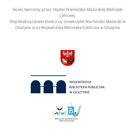
Serwis tworzony przez: Klaster Warmińsko-Mazurskiej Biblioteki
Cyfrowej.
Współzałożycielami Klastra są: Uniwersytet Warmińsko-Mazurski w
Olsztynie oraz Wojewódzka Biblioteka Publiczna w Olsztynie