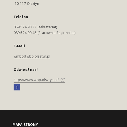
10-117 Olsztyn
Telefon
089 524 90 32 (sekretariat)
089 524 90 48 (Pracownia Regionalna)
E-Mail
wmbc@wbp.olsztyn.pl
Odwiedź nas!
https://www.wbp.olsztyn.pl/
MAPA STRONY