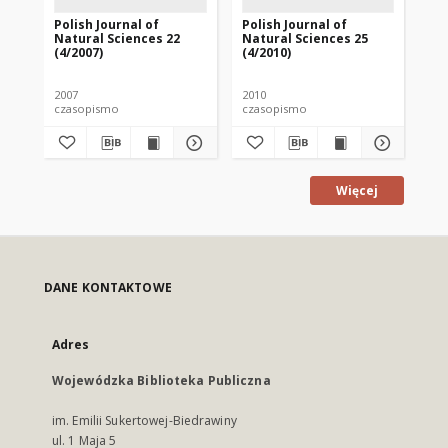
Polish Journal of
Polish Journal of
Pol
Natural Sciences 22
Natural Sciences 25
Na
(4/2007)
(4/2010)
(1/
2007
2010
201
czasopismo
czasopismo
cz
Więcej
DANE KONTAKTOWE
Adres
Wojewódzka Biblioteka Publiczna
im. Emilii Sukertowej-Biedrawiny
ul. 1 Maja 5