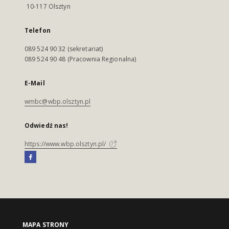
10-117 Olsztyn
Telefon
089 524 90 32 (sekretariat)
089 524 90 48 (Pracownia Regionalna)
E-Mail
wmbc@wbp.olsztyn.pl
Odwiedź nas!
https://www.wbp.olsztyn.pl/
MAPA STRONY