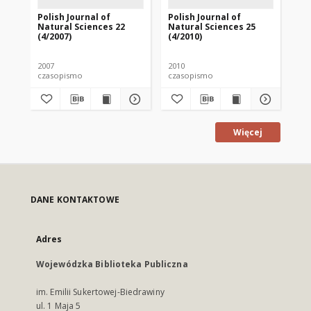
Polish Journal of
Polish Journal of
Pol
Natural Sciences 22
Natural Sciences 25
Na
(4/2007)
(4/2010)
(1/
2007
2010
201
czasopismo
czasopismo
cz
Więcej
DANE KONTAKTOWE
Adres
Wojewódzka Biblioteka Publiczna
im. Emilii Sukertowej-Biedrawiny
ul. 1 Maja 5