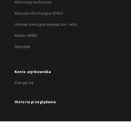
Informacje techniczne
Klauzula informacyjna RODO
Umowa licencyjna niewyłączna - wzór
Klaster WMBC
Statystyki
Konto użytkownika
Zaloguj się
Historia przeglądania