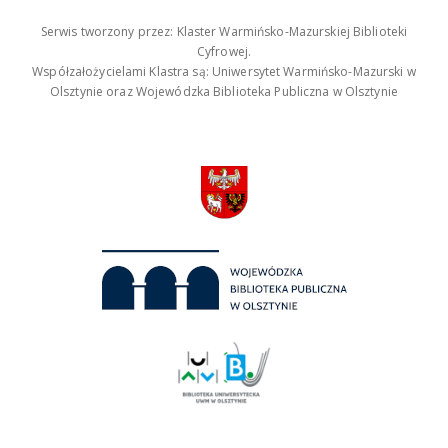
Serwis tworzony przez: Klaster Warmińsko-Mazurskiej Biblioteki
Cyfrowej.
Współzałożycielami Klastra są: Uniwersytet Warmińsko-Mazurski w
Olsztynie oraz Wojewódzka Biblioteka Publiczna w Olsztynie