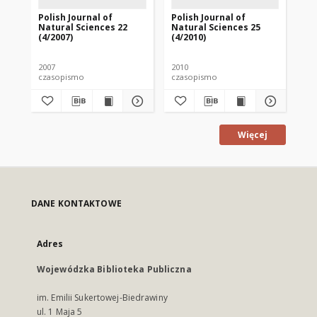
Polish Journal of
Polish Journal of
Pol
Natural Sciences 22
Natural Sciences 25
Na
(4/2007)
(4/2010)
(1/
2007
2010
201
czasopismo
czasopismo
cz
Więcej
DANE KONTAKTOWE
Adres
Wojewódzka Biblioteka Publiczna
im. Emilii Sukertowej-Biedrawiny
ul. 1 Maja 5