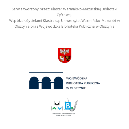
Serwis tworzony przez: Klaster Warmińsko-Mazurskiej Biblioteki
Cyfrowej.
Współzałożycielami Klastra są: Uniwersytet Warmińsko-Mazurski w
Olsztynie oraz Wojewódzka Biblioteka Publiczna w Olsztynie