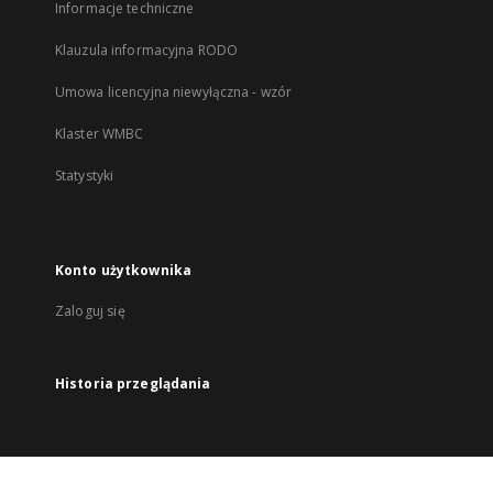
Informacje techniczne
Klauzula informacyjna RODO
Umowa licencyjna niewyłączna - wzór
Klaster WMBC
Statystyki
Konto użytkownika
Zaloguj się
Historia przeglądania