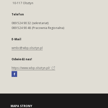
10-117 Olsztyn
Telefon
089 524 90 32 (sekretariat)
089 524 90 48 (Pracownia Regionalna)
E-Mail
wmbc@wbp.olsztyn.pl
Odwiedź nas!
https://www.wbp.olsztyn.pl/
MAPA STRONY