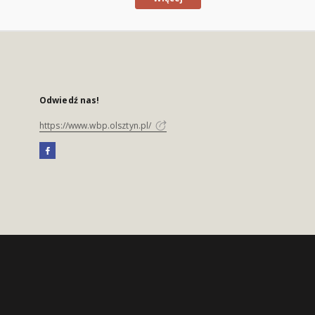
Odwiedź nas!
https://www.wbp.olsztyn.pl/