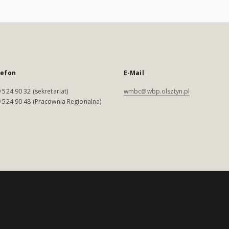
lefon
E-Mail
 524 90 32 (sekretariat)
wmbc@wbp.olsztyn.pl
 524 90 48 (Pracownia Regionalna)