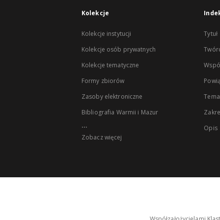
Kolekcje
Inde
Kolekcje instytucji
Tytuł
Kolekcje osób prywatnych
Twór
Kolekcje tematyczne
Wspó
Formy zbiorów
Powią
Zasoby elektroniczne
Tema
Bibliografia Warmii i Mazur
Zakr
...
Opis
Zobacz więcej
Współzałożycielami Klas