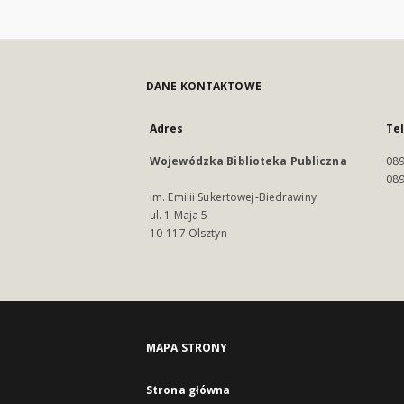
DANE KONTAKTOWE
Adres
Te
Wojewódzka Biblioteka Publiczna
089
089
im. Emilii Sukertowej-Biedrawiny
ul. 1 Maja 5
10-117 Olsztyn
MAPA STRONY
Strona główna