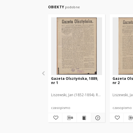
OBIEKTY
podobne
Gazeta Olsztyńska, 1889,
Gazeta Ols
nr 1
nr 2
Liszewski, Jan (1852-1894). Red.
Liszewski, J
czasopismo
czasopismo