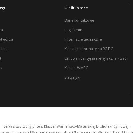
ksy
O Bibliotece
Dane kontaktowe
ca
Regulamin
łtwórca
Informacje techniczne
zanie
Klauzula informacyjna RODO
t
Umowa licencyjna niewyłączna - wzór
es
Klaster WMBC
Statystyki
Serwis tworzony przez: Klaster Warmińsko-Mazurskiej Biblioteki Cyfrowej.
tra są: Uniwersytet Warmińsko-Mazurski w Olsztynie oraz Wojewódzka Bibliote