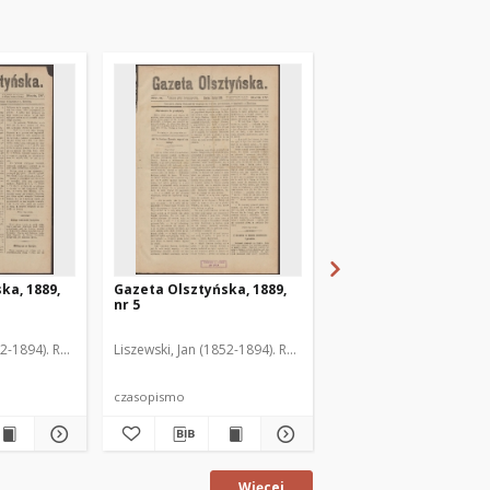
ka, 1889,
Gazeta Olsztyńska, 1889,
Gazeta Olsztyńska, 1
nr 5
nr 6
52-1894). Red.
Liszewski, Jan (1852-1894). Red.
Liszewski, Jan (1852-189
czasopismo
czasopismo
Więcej