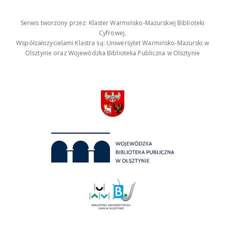
Serwis tworzony przez: Klaster Warmińsko-Mazurskiej Biblioteki
Cyfrowej.
Współzałożycielami Klastra są: Uniwersytet Warmińsko-Mazurski w
Olsztynie oraz Wojewódzka Biblioteka Publiczna w Olsztynie