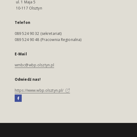
ul. 1 Maja 5
10-117 Olsztyn
Telefon
089 524 90 32 (sekretariat)
089 524 90 48 (Pracownia Regionalna)
E-Mail
wmbc@wbp.olsztyn.pl
Odwiedź nas!
https://www.wbp.olsztyn.pl/