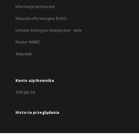
Informacje techniczne
Klauzula informacyjna RODO
Umowa licencyjna niewyłączna - wzór
Klaster WMBC
Statystyki
Konto użytkownika
Zaloguj się
Historia przeglądania