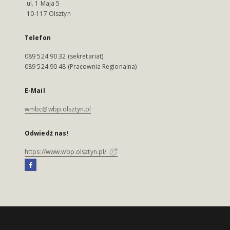
ul. 1 Maja 5
10-117 Olsztyn
Telefon
089 524 90 32 (sekretariat)
089 524 90 48 (Pracownia Regionalna)
E-Mail
wmbc@wbp.olsztyn.pl
Odwiedź nas!
https://www.wbp.olsztyn.pl/