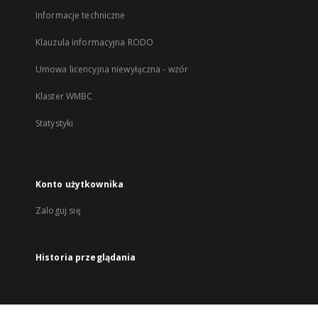
Informacje techniczne
Klauzula informacyjna RODO
Umowa licencyjna niewyłączna - wzór
Klaster WMBC
Statystyki
Konto użytkownika
Zaloguj się
Historia przeglądania