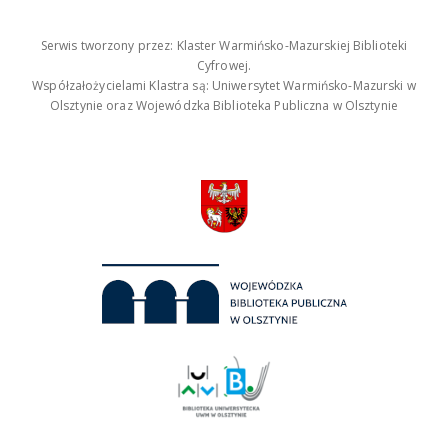
Serwis tworzony przez: Klaster Warmińsko-Mazurskiej Biblioteki
Cyfrowej.
Współzałożycielami Klastra są: Uniwersytet Warmińsko-Mazurski w
Olsztynie oraz Wojewódzka Biblioteka Publiczna w Olsztynie