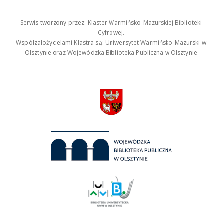
Serwis tworzony przez: Klaster Warmińsko-Mazurskiej Biblioteki
Cyfrowej.
Współzałożycielami Klastra są: Uniwersytet Warmińsko-Mazurski w
Olsztynie oraz Wojewódzka Biblioteka Publiczna w Olsztynie