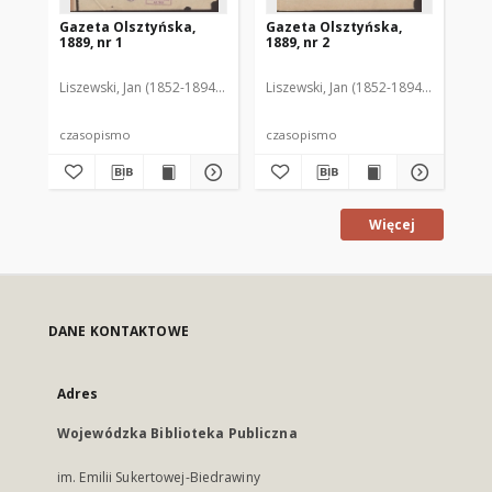
Gazeta Olsztyńska,
Gazeta Olsztyńska,
Ga
1889, nr 1
1889, nr 2
188
Liszewski, Jan (1852-1894). Red.
Liszewski, Jan (1852-1894). Red.
Lis
czasopismo
czasopismo
cz
Więcej
DANE KONTAKTOWE
Adres
Wojewódzka Biblioteka Publiczna
im. Emilii Sukertowej-Biedrawiny