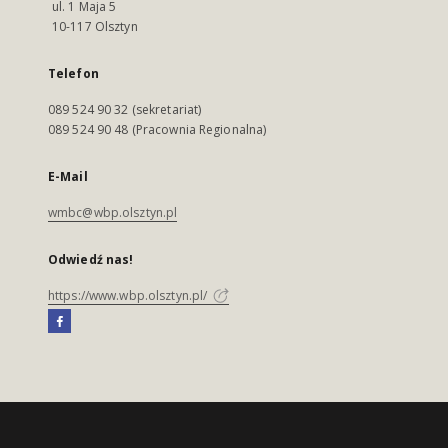
ul. 1 Maja 5
10-117 Olsztyn
Telefon
089 524 90 32 (sekretariat)
089 524 90 48 (Pracownia Regionalna)
E-Mail
wmbc@wbp.olsztyn.pl
Odwiedź nas!
https://www.wbp.olsztyn.pl/