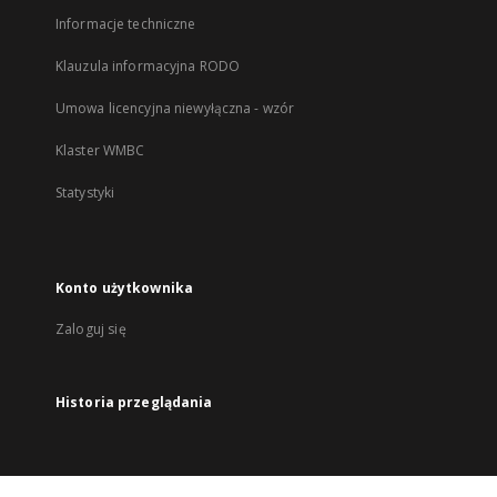
Informacje techniczne
Klauzula informacyjna RODO
Umowa licencyjna niewyłączna - wzór
Klaster WMBC
Statystyki
Konto użytkownika
Zaloguj się
Historia przeglądania