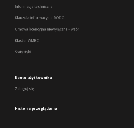
Informacje techniczne
Klauzula informacyjna RODO
Umowa licencyjna niewyłączna - wzór
Klaster WMBC
Statystyki
Konto użytkownika
Zaloguj się
Historia przeglądania