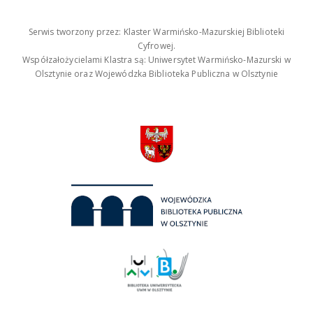
Serwis tworzony przez: Klaster Warmińsko-Mazurskiej Biblioteki
Cyfrowej.
Współzałożycielami Klastra są: Uniwersytet Warmińsko-Mazurski w
Olsztynie oraz Wojewódzka Biblioteka Publiczna w Olsztynie