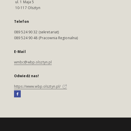
ul. 1 Maja 5
10-117 Olsztyn
Telefon
089 524 90 32 (sekretariat)
089 524 90 48 (Pracownia Regionalna)
E-Mail
wmbc@wbp.olsztyn.pl
Odwiedź nas!
https://www.wbp.olsztyn.pl/