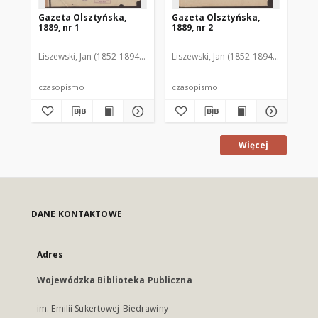
Gazeta Olsztyńska,
Gazeta Olsztyńska,
Ga
1889, nr 1
1889, nr 2
188
Liszewski, Jan (1852-1894). Red.
Liszewski, Jan (1852-1894). Red.
Lis
czasopismo
czasopismo
cz
Więcej
DANE KONTAKTOWE
Adres
Wojewódzka Biblioteka Publiczna
im. Emilii Sukertowej-Biedrawiny