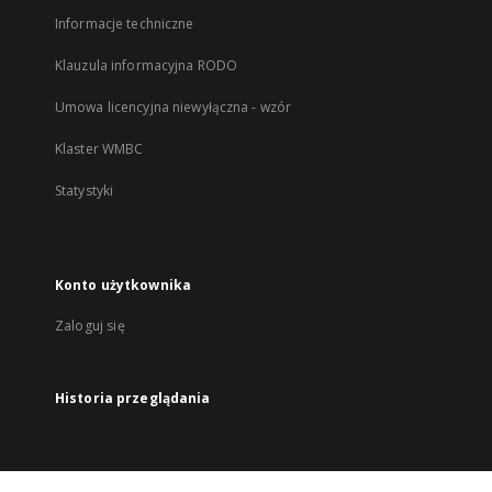
Informacje techniczne
Klauzula informacyjna RODO
Umowa licencyjna niewyłączna - wzór
Klaster WMBC
Statystyki
Konto użytkownika
Zaloguj się
Historia przeglądania