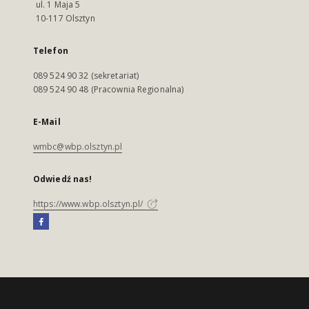
ul. 1 Maja 5
10-117 Olsztyn
Telefon
089 524 90 32 (sekretariat)
089 524 90 48 (Pracownia Regionalna)
E-Mail
wmbc@wbp.olsztyn.pl
Odwiedź nas!
https://www.wbp.olsztyn.pl/