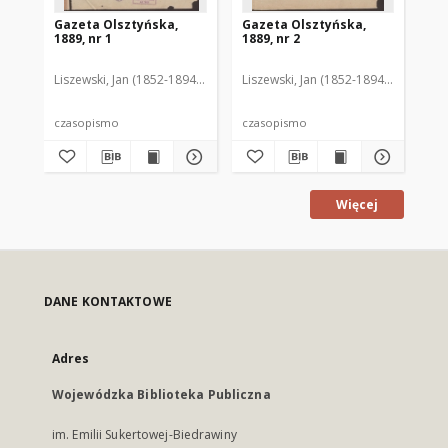
Gazeta Olsztyńska,
Gazeta Olsztyńska,
Ga
1889, nr 1
1889, nr 2
188
Liszewski, Jan (1852-1894). Red.
Liszewski, Jan (1852-1894). Red.
Lis
czasopismo
czasopismo
cz
Więcej
DANE KONTAKTOWE
Adres
Wojewódzka Biblioteka Publiczna
im. Emilii Sukertowej-Biedrawiny