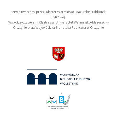
Serwis tworzony przez: Klaster Warmińsko-Mazurskiej Biblioteki
Cyfrowej.
Współzałożycielami Klastra są: Uniwersytet Warmińsko-Mazurski w
Olsztynie oraz Wojewódzka Biblioteka Publiczna w Olsztynie