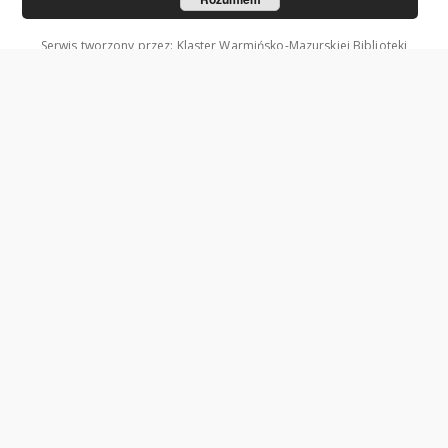
Serwis tworzony przez: Klaster Warmińsko-Mazurskiej Biblioteki
Cyfrowej.
Współzałożycielami Klastra są: Uniwersytet Warmińsko-Mazurski w
Olsztynie oraz Wojewódzka Biblioteka Publiczna w Olsztynie