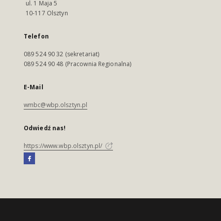
ul. 1 Maja 5
10-117 Olsztyn
Telefon
089 524 90 32 (sekretariat)
089 524 90 48 (Pracownia Regionalna)
E-Mail
wmbc@wbp.olsztyn.pl
Odwiedź nas!
https://www.wbp.olsztyn.pl/