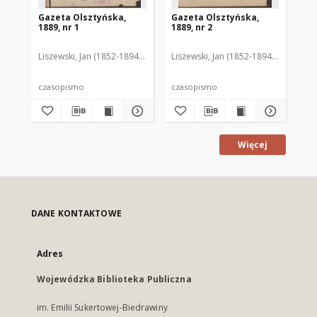
Gazeta Olsztyńska,
Gazeta Olsztyńska,
Ga
1889, nr 1
1889, nr 2
188
Liszewski, Jan (1852-1894). Red.
Liszewski, Jan (1852-1894). Red.
Lis
czasopismo
czasopismo
cz
Więcej
DANE KONTAKTOWE
Adres
Wojewódzka Biblioteka Publiczna
im. Emilii Sukertowej-Biedrawiny