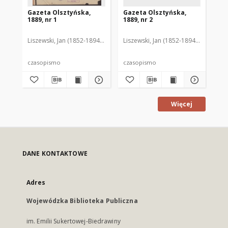
Gazeta Olsztyńska,
Gazeta Olsztyńska,
Ga
1889, nr 1
1889, nr 2
188
Liszewski, Jan (1852-1894). Red.
Liszewski, Jan (1852-1894). Red.
Lis
czasopismo
czasopismo
cz
Więcej
DANE KONTAKTOWE
Adres
Wojewódzka Biblioteka Publiczna
im. Emilii Sukertowej-Biedrawiny