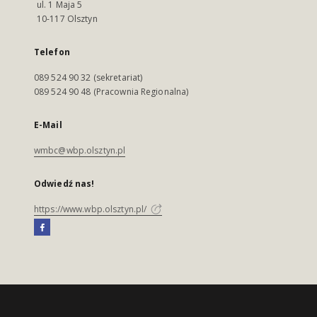
ul. 1 Maja 5
10-117 Olsztyn
Telefon
089 524 90 32 (sekretariat)
089 524 90 48 (Pracownia Regionalna)
E-Mail
wmbc@wbp.olsztyn.pl
Odwiedź nas!
https://www.wbp.olsztyn.pl/