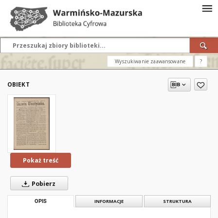
Wyszukiwanie zaawansowane
?
OBIEKT
Pokaż treść
Pobierz
OPIS
INFORMACJE
STRUKTURA