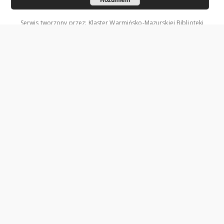
Serwis tworzony przez: Klaster Warmińsko-Mazurskiej Biblioteki
Cyfrowej.
Współzałożycielami Klastra są: Uniwersytet Warmińsko-Mazurski w
Olsztynie oraz Wojewódzka Biblioteka Publiczna w Olsztynie