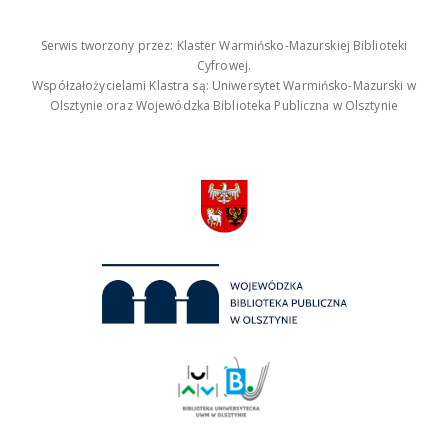
Serwis tworzony przez: Klaster Warmińsko-Mazurskiej Biblioteki
Cyfrowej.
Współzałożycielami Klastra są: Uniwersytet Warmińsko-Mazurski w
Olsztynie oraz Wojewódzka Biblioteka Publiczna w Olsztynie