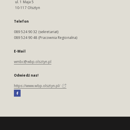
ul. 1 Maja 5
10-117 Olsztyn
Telefon
089 524 90 32 (sekretariat)
089 524 90 48 (Pracownia Regionalna)
E-Mail
wmbc@wbp.olsztyn.pl
Odwiedź nas!
https://www.wbp.olsztyn.pl/