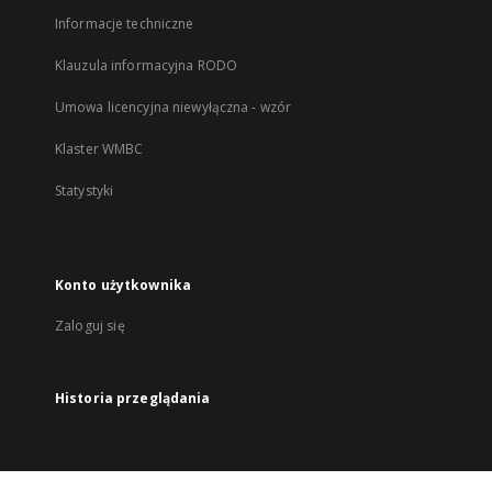
Informacje techniczne
Klauzula informacyjna RODO
Umowa licencyjna niewyłączna - wzór
Klaster WMBC
Statystyki
Konto użytkownika
Zaloguj się
Historia przeglądania