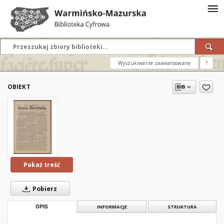
Wyszukiwanie zaawansowane
?
OBIEKT
Pokaż treść
Pobierz
OPIS
INFORMACJE
STRUKTURA