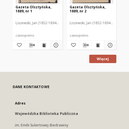
Gazeta Olsztyńska,
Gazeta Olsztyńska,
Ga
1889, nr 1
1889, nr 2
188
Liszewski, Jan (1852-1894). Red.
Liszewski, Jan (1852-1894). Red.
Lis
czasopismo
czasopismo
cz
Więcej
DANE KONTAKTOWE
Adres
Wojewódzka Biblioteka Publiczna
im. Emilii Sukertowej-Biedrawiny