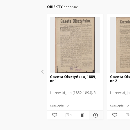
OBIEKTY
podobne
Gazeta Olsztyńska, 1889,
Gazeta Ols
nr 1
nr 2
Liszewski, Jan (1852-1894). Red.
Liszewski, J
czasopismo
czasopismo