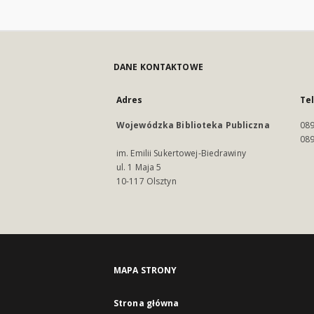
DANE KONTAKTOWE
Adres
Te
Wojewódzka Biblioteka Publiczna
089
089
im. Emilii Sukertowej-Biedrawiny
ul. 1 Maja 5
10-117 Olsztyn
MAPA STRONY
Strona główna