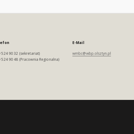
lefon
E-Mail
 524 90 32 (sekretariat)
wmbc@wbp.olsztyn.pl
 524 90 48 (Pracownia Regionalna)