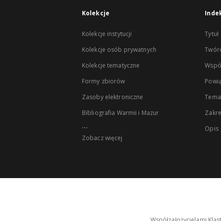
Kolekcje
Inde
Kolekcje instytucji
Tytuł
Kolekcje osób prywatnych
Twór
Kolekcje tematyczne
Wspó
Formy zbiorów
Powią
Zasoby elektroniczne
Tema
Bibliografia Warmii i Mazur
Zakr
...
Opis
Zobacz więcej
Współzałożycielami Klas