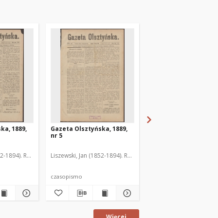
ka, 1889,
Gazeta Olsztyńska, 1889,
Gazeta Olsztyńska, 1
nr 5
nr 6
52-1894). Red.
Liszewski, Jan (1852-1894). Red.
Liszewski, Jan (1852-189
czasopismo
czasopismo
Więcej