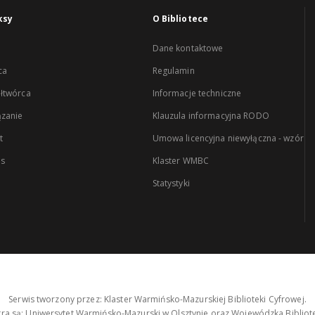
ksy
O Bibliotece
Dane kontaktowe
ca
Regulamin
łtwórca
Informacje techniczne
zanie
Klauzula informacyjna RODO
t
Umowa licencyjna niewyłączna - wzór
es
Klaster WMBC
Statystyki
Serwis tworzony przez: Klaster Warmińsko-Mazurskiej Biblioteki Cyfrowej.
tra są: Uniwersytet Warmińsko-Mazurski w Olsztynie oraz Wojewódzka Bibliote