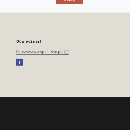
Odwiedź nas!
https://www.wbp.olsztyn.pl/