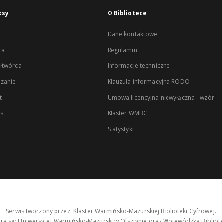
ksy
O Bibliotece
Dane kontaktowe
ca
Regulamin
łtwórca
Informacje techniczne
zanie
Klauzula informacyjna RODO
t
Umowa licencyjna niewyłączna - wzór
es
Klaster WMBC
Statystyki
Serwis tworzony przez: Klaster Warmińsko-Mazurskiej Biblioteki Cyfrowej.
tra są: Uniwersytet Warmińsko-Mazurski w Olsztynie oraz Wojewódzka Bibliote