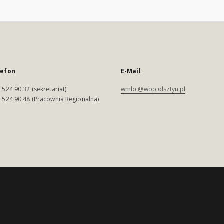
lefon
E-Mail
 524 90 32 (sekretariat)
wmbc@wbp.olsztyn.pl
 524 90 48 (Pracownia Regionalna)