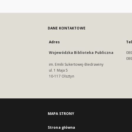
DANE KONTAKTOWE
Adres
Te
Wojewódzka Biblioteka Publiczna
089
089
im. Emilii Sukertowej-Biedrawiny
ul. 1 Maja 5
10-117 Olsztyn
MAPA STRONY
Strona główna