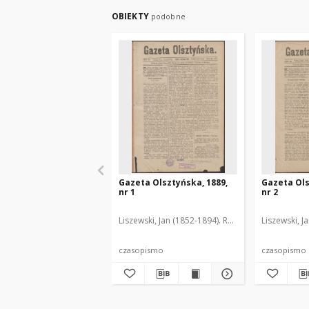
OBIEKTY
podobne
Gazeta Olsztyńska, 1889,
Gazeta Ols
nr 1
nr 2
Liszewski, Jan (1852-1894). Red.
Liszewski, J
czasopismo
czasopismo