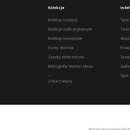
Kolekcje
Inde
Kolekcje instytucji
Tytuł
Kolekcje osób prywatnych
Twór
Kolekcje tematyczne
Wspó
Formy zbiorów
Powią
Zasoby elektroniczne
Tema
Bibliografia Warmii i Mazur
Zakr
...
Opis
Zobacz więcej
Współzałożycielami Klas