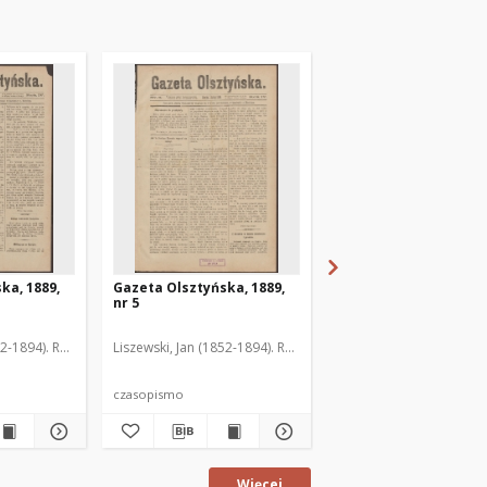
ka, 1889,
Gazeta Olsztyńska, 1889,
Gazeta Olsztyńska, 1
nr 5
nr 6
52-1894). Red.
Liszewski, Jan (1852-1894). Red.
Liszewski, Jan (1852-189
czasopismo
czasopismo
Więcej