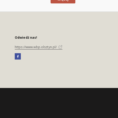
Odwiedź nas!
https://www.wbp.olsztyn.pl/