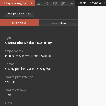
Gazeta Olsztyńska, 189
Ukryj szczegóły
Struktura obiektu
Opis obiektu
Lista plików
Tytuł:
Gazeta Olsztyńska, 1892, nr 104
Współtwórca:
Pieniężny, Seweryn (1864-1905). Red.
Temat:
Gazety polskie
;
Gazeta Olsztyńska
Zakres przestrzenny:
Warmia
Zakres czasowy:
19 w.
Opis: