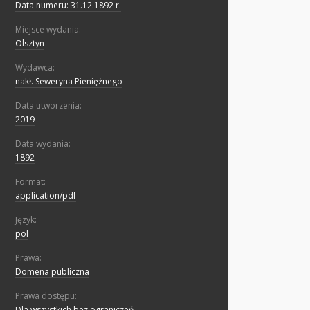
Data numeru: 31.12.1892 r.
Miejsce wydania:
Olsztyn
Wydawca:
nakł. Seweryna Pieniężnego
Data utworzenia:
2019
Data wydania:
1892
Format:
application/pdf
Język:
pol
Prawa:
Domena publiczna
Prawa dostępu:
Dla wszystkich bez ograniczeń