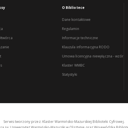
ksy
O Bibliotece
Dane kontaktowe
ca
Regulamin
łtwórca
Informacje techniczne
zanie
Klauzula informacyjna RODO
t
Umowa licencyjna niewyłączna - wzór
es
Klaster WMBC
Statystyki
Serwis tworzony przez: Klaster Warmińsko-Mazurskiej Biblioteki Cyfrowej.
tra są: Uniwersytet Warmińsko-Mazurski w Olsztynie oraz Wojewódzka Bibliote