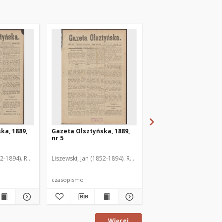
ka, 1889,
Gazeta Olsztyńska, 1889,
Gazeta Olsztyńska, 1
nr 5
nr 6
52-1894). Red.
Liszewski, Jan (1852-1894). Red.
Liszewski, Jan (1852-189
czasopismo
czasopismo
Więcej