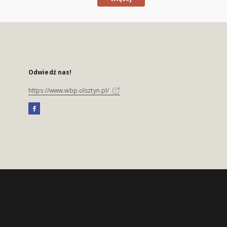
Odwiedź nas!
https://www.wbp.olsztyn.pl/