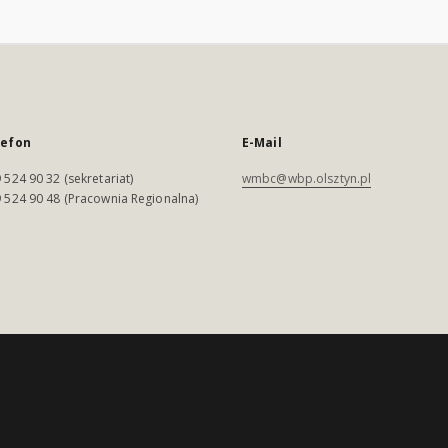
lefon
E-Mail
 524 90 32 (sekretariat)
wmbc@wbp.olsztyn.pl
 524 90 48 (Pracownia Regionalna)