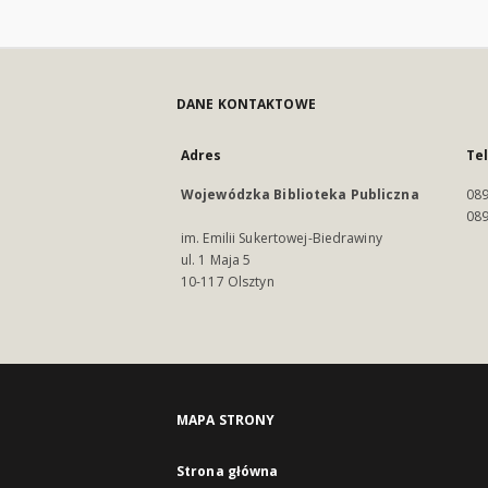
DANE KONTAKTOWE
Adres
Te
Wojewódzka Biblioteka Publiczna
089
089
im. Emilii Sukertowej-Biedrawiny
ul. 1 Maja 5
10-117 Olsztyn
MAPA STRONY
Strona główna