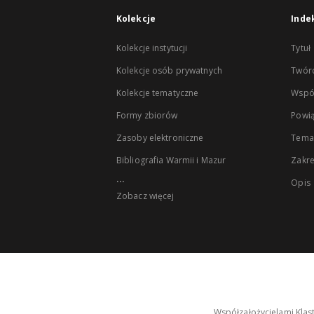
Kolekcje
Inde
Kolekcje instytucji
Tytuł
Kolekcje osób prywatnych
Twór
Kolekcje tematyczne
Wspó
Formy zbiorów
Powią
Zasoby elektroniczne
Tema
Bibliografia Warmii i Mazur
Zakr
...
Opis
Zobacz więcej
Współzałożycielami Klas