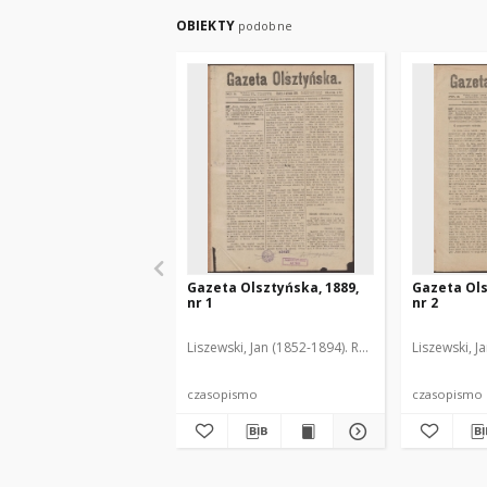
OBIEKTY
podobne
Gazeta Olsztyńska, 1889,
Gazeta Ols
nr 1
nr 2
Liszewski, Jan (1852-1894). Red.
Liszewski, J
czasopismo
czasopismo