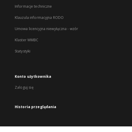
Informacje techniczne
Klauzula informacyjna RODO
Umowa licencyjna niewyłączna - wzór
Klaster WMBC
Statystyki
Konto użytkownika
Zaloguj się
Historia przeglądania