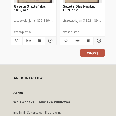
Gazeta Olsztyńska,
Gazeta Olsztyńska,
Ga
1889, nr 1
1889, nr 2
188
Liszewski, Jan (1852-1894). Red.
Liszewski, Jan (1852-1894). Red.
Lis
czasopismo
czasopismo
cz
Więcej
DANE KONTAKTOWE
Adres
Wojewódzka Biblioteka Publiczna
im. Emilii Sukertowej-Biedrawiny