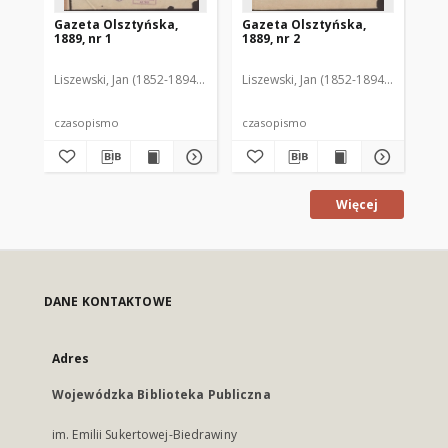
Gazeta Olsztyńska,
Gazeta Olsztyńska,
Ga
1889, nr 1
1889, nr 2
188
Liszewski, Jan (1852-1894). Red.
Liszewski, Jan (1852-1894). Red.
Lis
czasopismo
czasopismo
cz
Więcej
DANE KONTAKTOWE
Adres
Wojewódzka Biblioteka Publiczna
im. Emilii Sukertowej-Biedrawiny