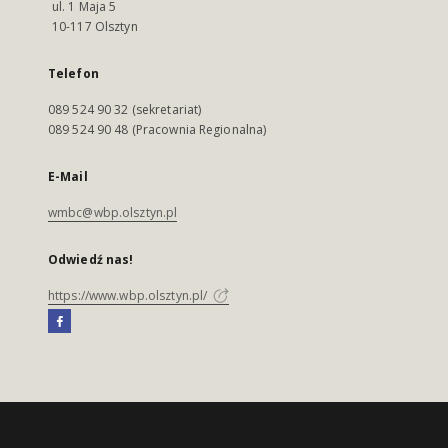
ul. 1 Maja 5
10-117 Olsztyn
Telefon
089 524 90 32 (sekretariat)
089 524 90 48 (Pracownia Regionalna)
E-Mail
wmbc@wbp.olsztyn.pl
Odwiedź nas!
https://www.wbp.olsztyn.pl/