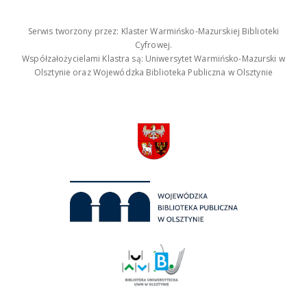
Serwis tworzony przez: Klaster Warmińsko-Mazurskiej Biblioteki
Cyfrowej.
Współzałożycielami Klastra są: Uniwersytet Warmińsko-Mazurski w
Olsztynie oraz Wojewódzka Biblioteka Publiczna w Olsztynie