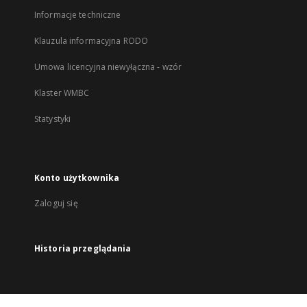
Informacje techniczne
Klauzula informacyjna RODO
Umowa licencyjna niewyłączna - wzór
Klaster WMBC
Statystyki
Konto użytkownika
Zaloguj się
Historia przeglądania