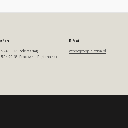
lefon
E-Mail
 524 90 32 (sekretariat)
wmbc@wbp.olsztyn.pl
 524 90 48 (Pracownia Regionalna)