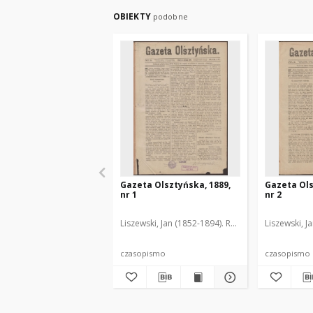
OBIEKTY
podobne
Gazeta Olsztyńska, 1889,
Gazeta Ols
nr 1
nr 2
Liszewski, Jan (1852-1894). Red.
Liszewski, J
czasopismo
czasopismo