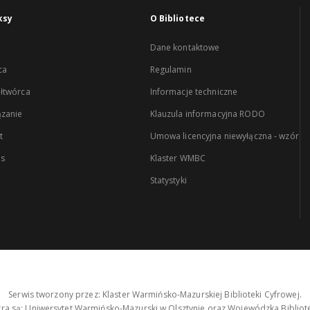
ksy
O Bibliotece
Dane kontaktowe
ca
Regulamin
łtwórca
Informacje techniczne
zanie
Klauzula informacyjna RODO
t
Umowa licencyjna niewyłączna - wzór
es
Klaster WMBC
Statystyki
Serwis tworzony przez: Klaster Warmińsko-Mazurskiej Biblioteki Cyfrowej.
tra są: Uniwersytet Warmińsko-Mazurski w Olsztynie oraz Wojewódzka Bibliote