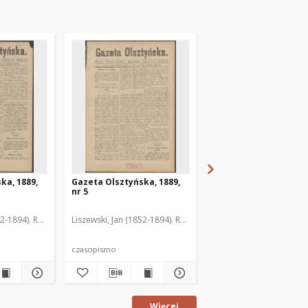
ka, 1889,
Gazeta Olsztyńska, 1889,
Gazeta Olsztyńska, 1
nr 5
nr 6
52-1894). Red.
Liszewski, Jan (1852-1894). Red.
Liszewski, Jan (1852-189
czasopismo
czasopismo
Więcej