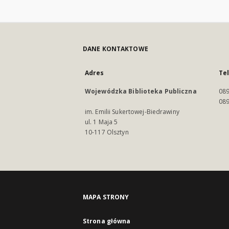
DANE KONTAKTOWE
Adres
Te
Wojewódzka Biblioteka Publiczna
089
089
im. Emilii Sukertowej-Biedrawiny
ul. 1 Maja 5
10-117 Olsztyn
MAPA STRONY
Strona główna