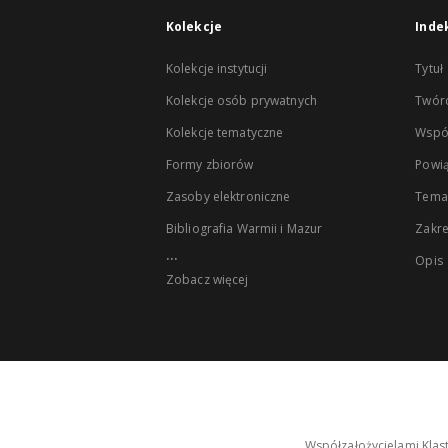
Kolekcje
Inde
Kolekcje instytucji
Tytuł
Kolekcje osób prywatnych
Twór
Kolekcje tematyczne
Wspó
Formy zbiorów
Powią
Zasoby elektroniczne
Tema
Bibliografia Warmii i Mazur
Zakr
...
Opis
Zobacz więcej
Współzałożycielami Klas