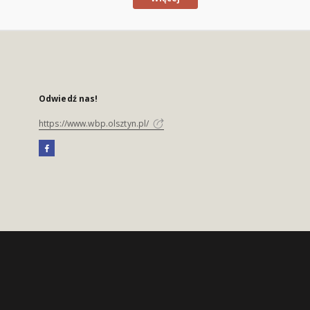
Odwiedź nas!
https://www.wbp.olsztyn.pl/