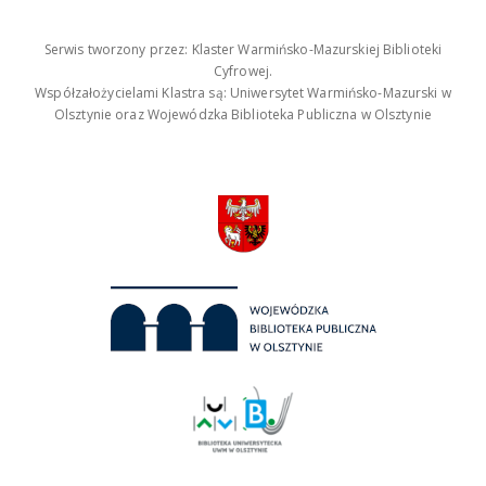
Serwis tworzony przez: Klaster Warmińsko-Mazurskiej Biblioteki
Cyfrowej.
Współzałożycielami Klastra są: Uniwersytet Warmińsko-Mazurski w
Olsztynie oraz Wojewódzka Biblioteka Publiczna w Olsztynie