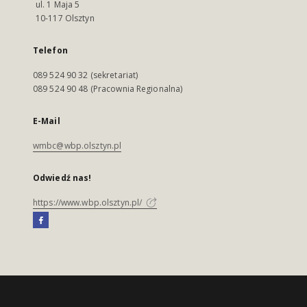
ul. 1 Maja 5
10-117 Olsztyn
Telefon
089 524 90 32 (sekretariat)
089 524 90 48 (Pracownia Regionalna)
E-Mail
wmbc@wbp.olsztyn.pl
Odwiedź nas!
https://www.wbp.olsztyn.pl/