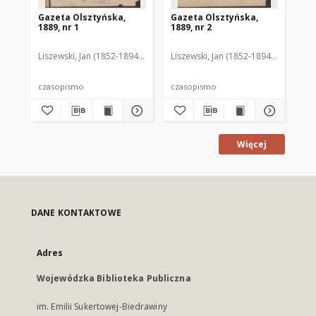
Gazeta Olsztyńska,
Gazeta Olsztyńska,
Ga
1889, nr 1
1889, nr 2
188
Liszewski, Jan (1852-1894). Red.
Liszewski, Jan (1852-1894). Red.
Lis
czasopismo
czasopismo
cz
Więcej
DANE KONTAKTOWE
Adres
Wojewódzka Biblioteka Publiczna
im. Emilii Sukertowej-Biedrawiny