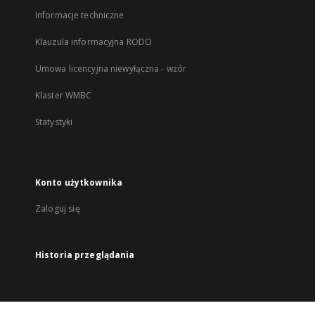
Informacje techniczne
Klauzula informacyjna RODO
Umowa licencyjna niewyłączna - wzór
Klaster WMBC
Statystyki
Konto użytkownika
Zaloguj się
Historia przeglądania