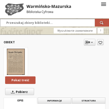
Wyszukiwanie zaawansowane
?
OBIEKT
Pokaż treść
Pobierz
OPIS
INFORMACJE
STRUKTURA