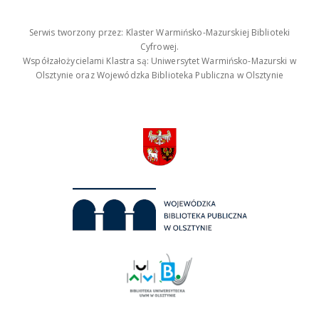
Serwis tworzony przez: Klaster Warmińsko-Mazurskiej Biblioteki
Cyfrowej.
Współzałożycielami Klastra są: Uniwersytet Warmińsko-Mazurski w
Olsztynie oraz Wojewódzka Biblioteka Publiczna w Olsztynie