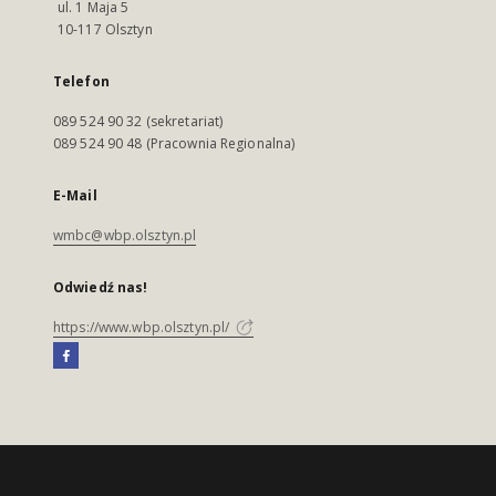
ul. 1 Maja 5
10-117 Olsztyn
Telefon
089 524 90 32 (sekretariat)
089 524 90 48 (Pracownia Regionalna)
E-Mail
wmbc@wbp.olsztyn.pl
Odwiedź nas!
https://www.wbp.olsztyn.pl/