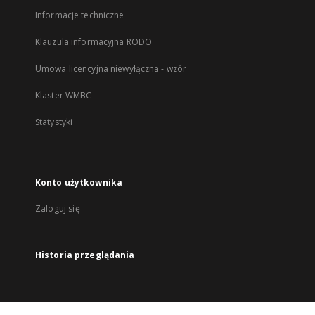
Informacje techniczne
Klauzula informacyjna RODO
Umowa licencyjna niewyłączna - wzór
Klaster WMBC
Statystyki
Konto użytkownika
Zaloguj się
Historia przeglądania