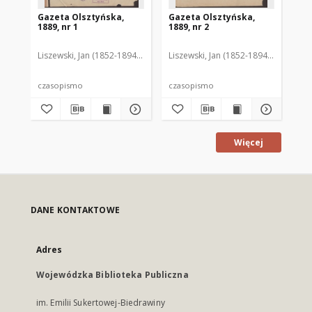
Gazeta Olsztyńska,
Gazeta Olsztyńska,
Ga
1889, nr 1
1889, nr 2
188
Liszewski, Jan (1852-1894). Red.
Liszewski, Jan (1852-1894). Red.
Lis
czasopismo
czasopismo
cz
Więcej
DANE KONTAKTOWE
Adres
Wojewódzka Biblioteka Publiczna
im. Emilii Sukertowej-Biedrawiny