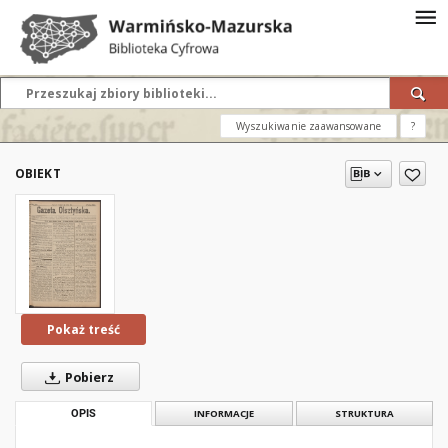
Wyszukiwanie zaawansowane
?
OBIEKT
Pokaż treść
Pobierz
OPIS
INFORMACJE
STRUKTURA