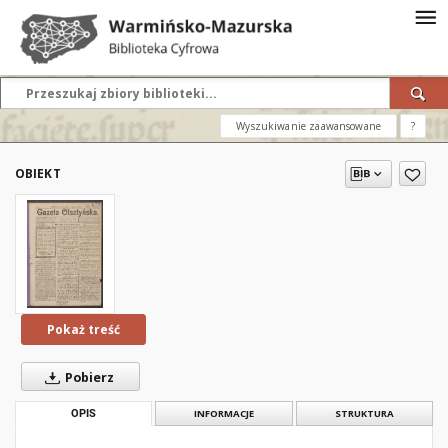
Wyszukiwanie zaawansowane
?
OBIEKT
Pokaż treść
Pobierz
OPIS
INFORMACJE
STRUKTURA