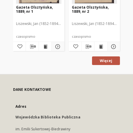
Gazeta Olsztyńska,
Gazeta Olsztyńska,
Ga
1889, nr 1
1889, nr 2
188
Liszewski, Jan (1852-1894). Red.
Liszewski, Jan (1852-1894). Red.
Lis
czasopismo
czasopismo
cz
Więcej
DANE KONTAKTOWE
Adres
Wojewódzka Biblioteka Publiczna
im. Emilii Sukertowej-Biedrawiny