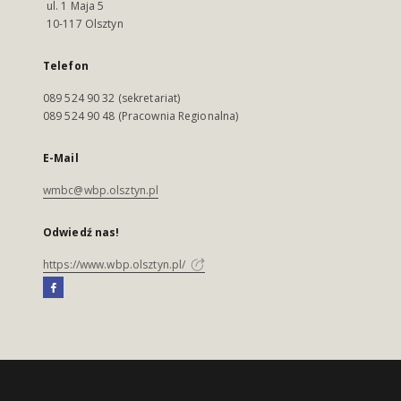
ul. 1 Maja 5
10-117 Olsztyn
Telefon
089 524 90 32 (sekretariat)
089 524 90 48 (Pracownia Regionalna)
E-Mail
wmbc@wbp.olsztyn.pl
Odwiedź nas!
https://www.wbp.olsztyn.pl/