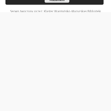
Serwis tworzony przez: Klaster Warmińsko-Mazurskiej Biblioteki
Cyfrowej.
Współzałożycielami Klastra są: Uniwersytet Warmińsko-Mazurski w
Olsztynie oraz Wojewódzka Biblioteka Publiczna w Olsztynie