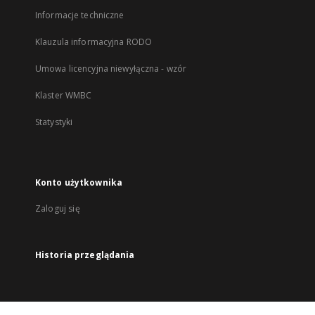
Informacje techniczne
Klauzula informacyjna RODO
Umowa licencyjna niewyłączna - wzór
Klaster WMBC
Statystyki
Konto użytkownika
Zaloguj się
Historia przeglądania