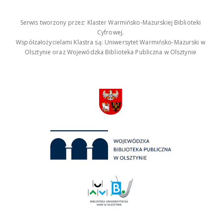
Serwis tworzony przez: Klaster Warmińsko-Mazurskiej Biblioteki
Cyfrowej.
Współzałożycielami Klastra są: Uniwersytet Warmińsko-Mazurski w
Olsztynie oraz Wojewódzka Biblioteka Publiczna w Olsztynie