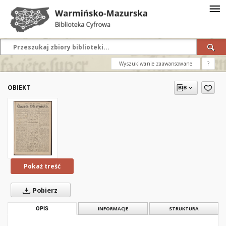
Wyszukiwanie zaawansowane
?
OBIEKT
Pokaż treść
Pobierz
OPIS
INFORMACJE
STRUKTURA