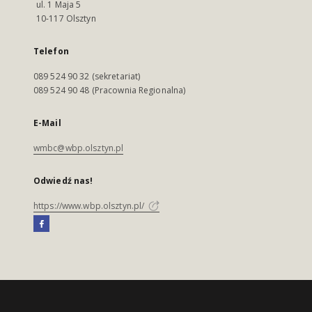
ul. 1 Maja 5
10-117 Olsztyn
Telefon
089 524 90 32 (sekretariat)
089 524 90 48 (Pracownia Regionalna)
E-Mail
wmbc@wbp.olsztyn.pl
Odwiedź nas!
https://www.wbp.olsztyn.pl/