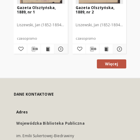
Gazeta Olsztyńska,
Gazeta Olsztyńska,
Ga
1889, nr 1
1889, nr 2
188
Liszewski, Jan (1852-1894). Red.
Liszewski, Jan (1852-1894). Red.
Lis
czasopismo
czasopismo
cz
Więcej
DANE KONTAKTOWE
Adres
Wojewódzka Biblioteka Publiczna
im. Emilii Sukertowej-Biedrawiny