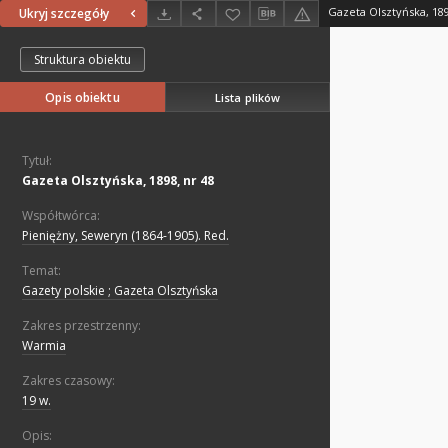
Gazeta Olsztyńska, 189
Ukryj szczegóły
Struktura obiektu
Opis obiektu
Lista plików
Tytuł:
Gazeta Olsztyńska, 1898, nr 48
Współtwórca:
Pieniężny, Seweryn (1864-1905). Red.
Temat:
Gazety polskie ; Gazeta Olsztyńska
Zakres przestrzenny:
Warmia
Zakres czasowy:
19 w.
Opis: