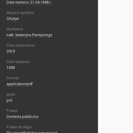
Data numeru: 21.04.1898 r.
Miejsce wydania:
Olsztyn
Wydawca:
nakł. Seweryna Pieniężnego
Data utworzenia:
2019
Data wydania:
1898
Format:
application/pdf
Język:
pol
Prawa:
Domena publiczna
Prawa dostępu:
Dla wszystkich bez ograniczeń