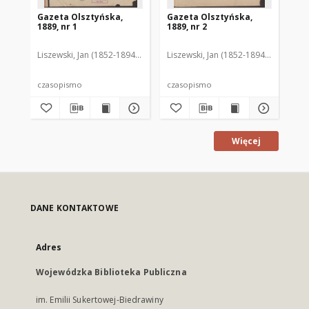
Gazeta Olsztyńska,
Gazeta Olsztyńska,
Ga
1889, nr 1
1889, nr 2
188
Liszewski, Jan (1852-1894). Red.
Liszewski, Jan (1852-1894). Red.
Lis
czasopismo
czasopismo
cz
Więcej
DANE KONTAKTOWE
Adres
Wojewódzka Biblioteka Publiczna
im. Emilii Sukertowej-Biedrawiny