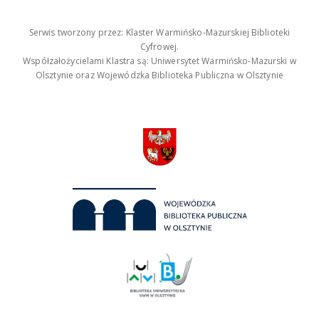
Serwis tworzony przez: Klaster Warmińsko-Mazurskiej Biblioteki
Cyfrowej.
Współzałożycielami Klastra są: Uniwersytet Warmińsko-Mazurski w
Olsztynie oraz Wojewódzka Biblioteka Publiczna w Olsztynie