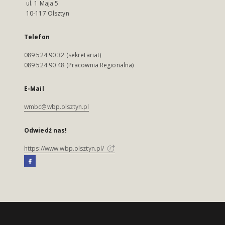
ul. 1 Maja 5
10-117 Olsztyn
Telefon
089 524 90 32 (sekretariat)
089 524 90 48 (Pracownia Regionalna)
E-Mail
wmbc@wbp.olsztyn.pl
Odwiedź nas!
https://www.wbp.olsztyn.pl/