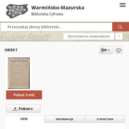
Wyszukiwanie zaawansowane
?
OBIEKT
Pokaż treść
Pobierz
OPIS
INFORMACJE
STRUKTURA