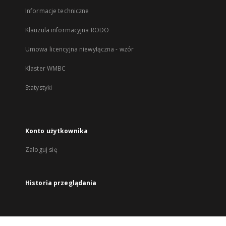
Informacje techniczne
Klauzula informacyjna RODO
Umowa licencyjna niewyłączna - wzór
Klaster WMBC
Statystyki
Konto użytkownika
Zaloguj się
Historia przeglądania