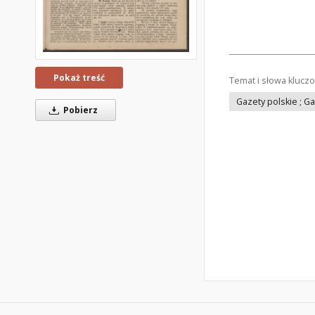
Pokaż treść
Temat i słowa klucz
Gazety polskie ; G
Pobierz