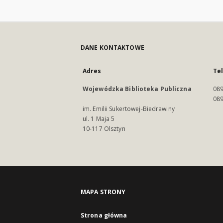
DANE KONTAKTOWE
Adres
Te
Wojewódzka Biblioteka Publiczna
089
089
im. Emilii Sukertowej-Biedrawiny
ul. 1 Maja 5
10-117 Olsztyn
MAPA STRONY
Strona główna