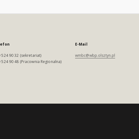
lefon
E-Mail
 524 90 32 (sekretariat)
wmbc@wbp.olsztyn.pl
 524 90 48 (Pracownia Regionalna)