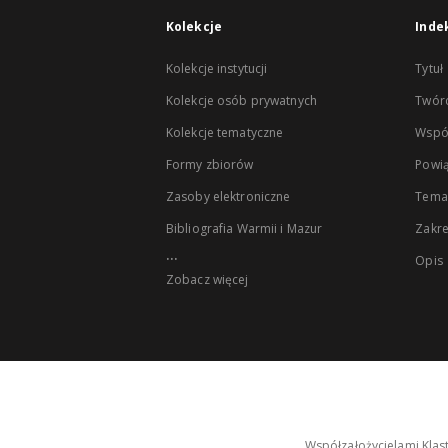
Kolekcje
Inde
Kolekcje instytucji
Tytuł
Kolekcje osób prywatnych
Twór
Kolekcje tematyczne
Wspó
Formy zbiorów
Powią
Zasoby elektroniczne
Tema
Bibliografia Warmii i Mazur
Zakr
...
Opis
Zobacz więcej
Współzałożycielami Klas