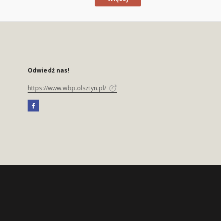
Odwiedź nas!
https://www.wbp.olsztyn.pl/