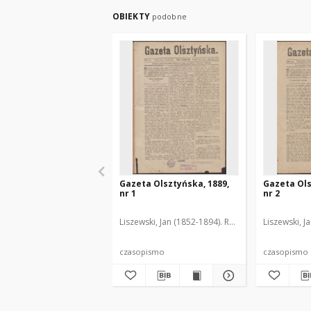
OBIEKTY
podobne
Gazeta Olsztyńska, 1889,
Gazeta Ols
nr 1
nr 2
Liszewski, Jan (1852-1894). Red.
Liszewski, J
czasopismo
czasopismo