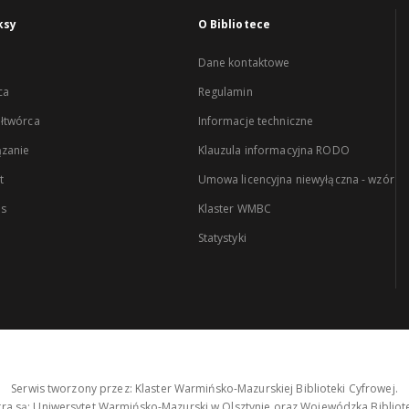
ksy
O Bibliotece
Dane kontaktowe
ca
Regulamin
łtwórca
Informacje techniczne
zanie
Klauzula informacyjna RODO
t
Umowa licencyjna niewyłączna - wzór
es
Klaster WMBC
Statystyki
Serwis tworzony przez: Klaster Warmińsko-Mazurskiej Biblioteki Cyfrowej.
tra są: Uniwersytet Warmińsko-Mazurski w Olsztynie oraz Wojewódzka Bibliote