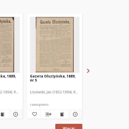
ka, 1889,
Gazeta Olsztyńska, 1889,
Gazeta Olsztyńska, 1
nr 5
nr 6
52-1894). Red.
Liszewski, Jan (1852-1894). Red.
Liszewski, Jan (1852-189
czasopismo
czasopismo
Więcej