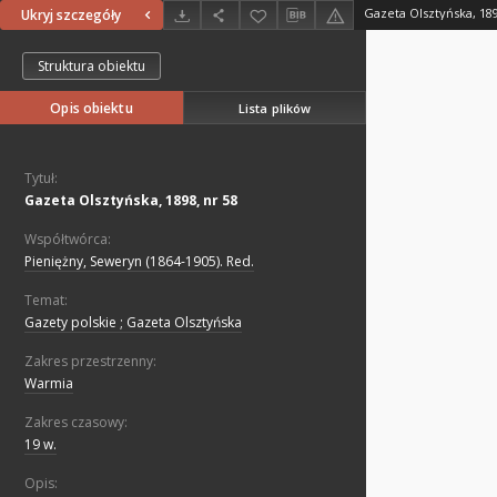
Gazeta Olsztyńska, 189
Ukryj szczegóły
Struktura obiektu
Opis obiektu
Lista plików
Tytuł:
Gazeta Olsztyńska, 1898, nr 58
Współtwórca:
Pieniężny, Seweryn (1864-1905). Red.
Temat:
Gazety polskie ; Gazeta Olsztyńska
Zakres przestrzenny:
Warmia
Zakres czasowy:
19 w.
Opis: