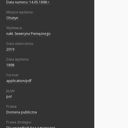
Data numeru: 14.05.1898 r.
Miejsce wydania:
Olsztyn
Wydawca:
nakł. Seweryna Pieniężnego
Data utworzenia:
2019
Data wydania:
1898
Format:
application/pdf
Język:
pol
Prawa:
Domena publiczna
Prawa dostępu:
Dla wszystkich bez ograniczeń