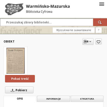
Wyszukiwanie zaawansowane
?
OBIEKT
Pokaż treść
Pobierz
OPIS
INFORMACJE
STRUKTURA