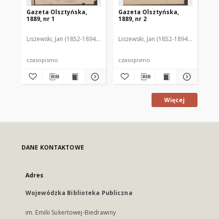
Gazeta Olsztyńska,
Gazeta Olsztyńska,
Ga
1889, nr 1
1889, nr 2
188
Liszewski, Jan (1852-1894). Red.
Liszewski, Jan (1852-1894). Red.
Lis
czasopismo
czasopismo
cz
Więcej
DANE KONTAKTOWE
Adres
Wojewódzka Biblioteka Publiczna
im. Emilii Sukertowej-Biedrawiny