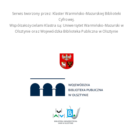
Serwis tworzony przez: Klaster Warmińsko-Mazurskiej Biblioteki
Cyfrowej.
Współzałożycielami Klastra są: Uniwersytet Warmińsko-Mazurski w
Olsztynie oraz Wojewódzka Biblioteka Publiczna w Olsztynie