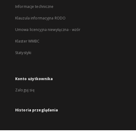
Informacje techniczne
Klauzula informacyjna RODO
Umowa licencyjna niewyłączna - wzór
Klaster WMBC
Statystyki
Konto użytkownika
Zaloguj się
Historia przeglądania