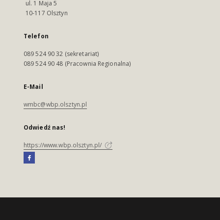
ul. 1 Maja 5
10-117 Olsztyn
Telefon
089 524 90 32 (sekretariat)
089 524 90 48 (Pracownia Regionalna)
E-Mail
wmbc@wbp.olsztyn.pl
Odwiedź nas!
https://www.wbp.olsztyn.pl/