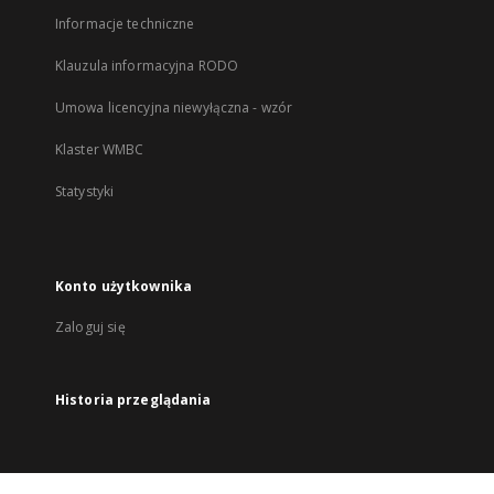
Informacje techniczne
Klauzula informacyjna RODO
Umowa licencyjna niewyłączna - wzór
Klaster WMBC
Statystyki
Konto użytkownika
Zaloguj się
Historia przeglądania