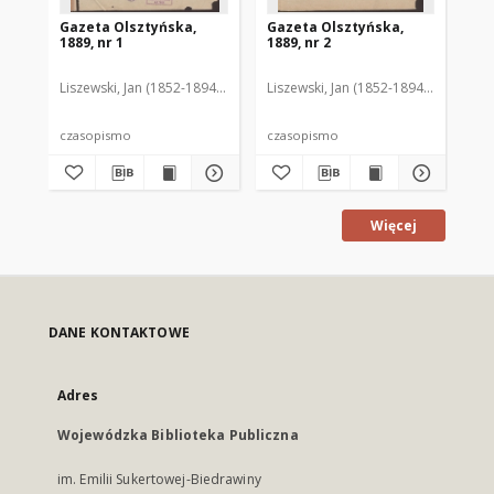
Gazeta Olsztyńska,
Gazeta Olsztyńska,
Ga
1889, nr 1
1889, nr 2
188
Liszewski, Jan (1852-1894). Red.
Liszewski, Jan (1852-1894). Red.
Lis
czasopismo
czasopismo
cz
Więcej
DANE KONTAKTOWE
Adres
Wojewódzka Biblioteka Publiczna
im. Emilii Sukertowej-Biedrawiny