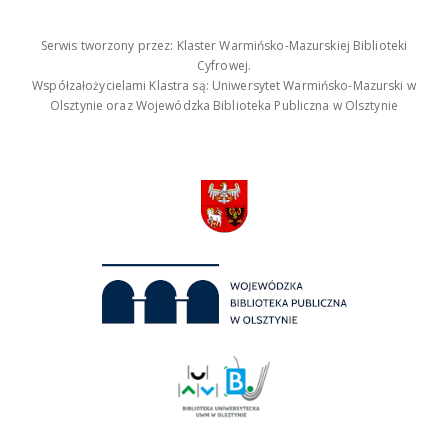
Serwis tworzony przez: Klaster Warmińsko-Mazurskiej Biblioteki
Cyfrowej.
Współzałożycielami Klastra są: Uniwersytet Warmińsko-Mazurski w
Olsztynie oraz Wojewódzka Biblioteka Publiczna w Olsztynie