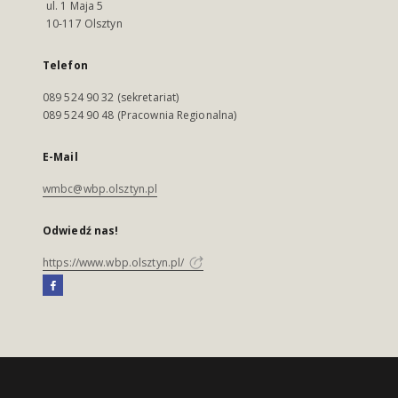
ul. 1 Maja 5
10-117 Olsztyn
Telefon
089 524 90 32 (sekretariat)
089 524 90 48 (Pracownia Regionalna)
E-Mail
wmbc@wbp.olsztyn.pl
Odwiedź nas!
https://www.wbp.olsztyn.pl/