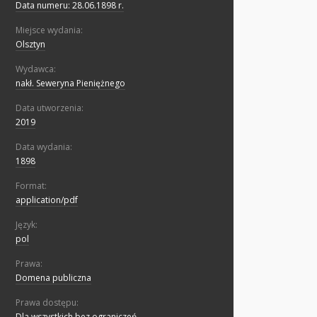
Data numeru: 28.06.1898 r.
Miejsce wydania:
Olsztyn
Wydawca:
nakł. Seweryna Pieniężnego
Data utworzenia:
2019
Data wydania:
1898
Format:
application/pdf
Język:
pol
Prawa:
Domena publiczna
Prawa dostępu:
Dla wszystkich bez ograniczeń