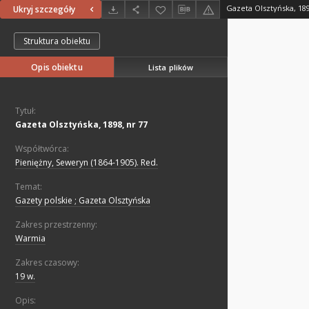
Gazeta Olsztyńska, 189
Ukryj szczegóły
Struktura obiektu
Opis obiektu
Lista plików
Tytuł:
Gazeta Olsztyńska, 1898, nr 77
Współtwórca:
Pieniężny, Seweryn (1864-1905). Red.
Temat:
Gazety polskie ; Gazeta Olsztyńska
Zakres przestrzenny:
Warmia
Zakres czasowy:
19 w.
Opis: