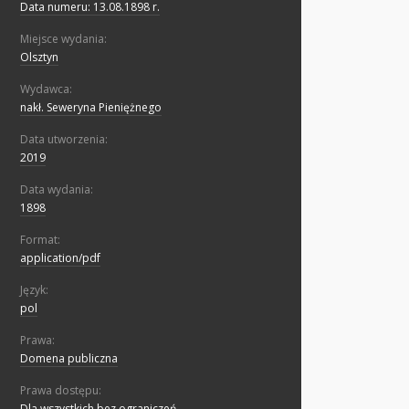
Data numeru: 13.08.1898 r.
Miejsce wydania:
Olsztyn
Wydawca:
nakł. Seweryna Pieniężnego
Data utworzenia:
2019
Data wydania:
1898
Format:
application/pdf
Język:
pol
Prawa:
Domena publiczna
Prawa dostępu:
Dla wszystkich bez ograniczeń