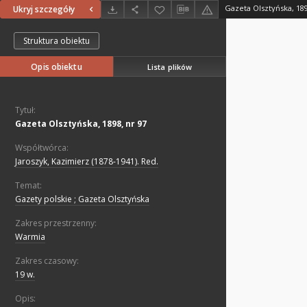
Gazeta Olsztyńska, 189
Ukryj szczegóły
Struktura obiektu
Opis obiektu
Lista plików
Tytuł:
Gazeta Olsztyńska, 1898, nr 97
Współtwórca:
Jaroszyk, Kazimierz (1878-1941). Red.
Temat:
Gazety polskie ; Gazeta Olsztyńska
Zakres przestrzenny:
Warmia
Zakres czasowy:
19 w.
Opis: