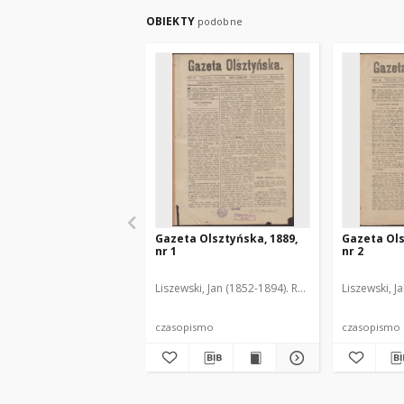
OBIEKTY
podobne
Gazeta Olsztyńska, 1889,
Gazeta Ols
nr 1
nr 2
Liszewski, Jan (1852-1894). Red.
Liszewski, J
czasopismo
czasopismo