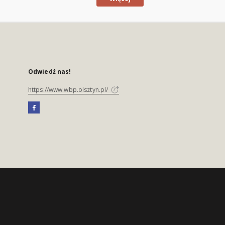
Odwiedź nas!
https://www.wbp.olsztyn.pl/