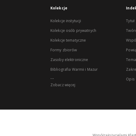
Kolekcje
Inde
Kolekcje instytucji
Tytuł
Kolekcje osób prywatnych
Twór
Kolekcje tematyczne
Wspó
Formy zbiorów
Powią
Zasoby elektroniczne
Tema
Bibliografia Warmii i Mazur
Zakr
...
Opis
Zobacz więcej
Współzałożycielami Klas