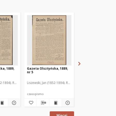
ka, 1889,
Gazeta Olsztyńska, 1889,
Gazeta Olsztyńska, 1
nr 5
nr 6
52-1894). Red.
Liszewski, Jan (1852-1894). Red.
Liszewski, Jan (1852-189
czasopismo
czasopismo
Więcej