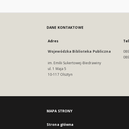
DANE KONTAKTOWE
Adres
Te
Wojewódzka Biblioteka Publiczna
089
089
im. Emilii Sukertowej-Biedrawiny
ul. 1 Maja 5
10-117 Olsztyn
MAPA STRONY
Strona główna