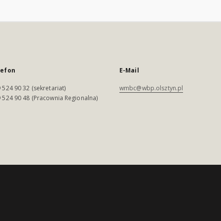
lefon
E-Mail
 524 90 32 (sekretariat)
wmbc@wbp.olsztyn.pl
 524 90 48 (Pracownia Regionalna)