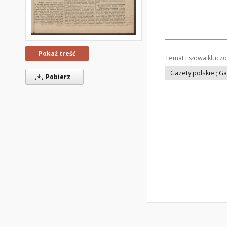
Pokaż treść
Temat i słowa klucz
Gazety polskie ; G
Pobierz