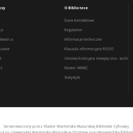
ksy
O Bibliotece
Dane kontaktowe
ca
Regulamin
łtwórca
Informacje techniczne
zanie
Klauzula informacyjna RODO
t
Umowa licencyjna niewyłączna - wzór
es
Klaster WMBC
Statystyki
Serwis tworzony przez: Klaster Warmińsko-Mazurskiej Biblioteki Cyfrowej.
tra są: Uniwersytet Warmińsko-Mazurski w Olsztynie oraz Wojewódzka Bibliote