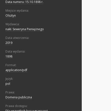
Data numeru: 15.10.1898 r.
Miejsce wydania:
Olsztyn
Wydawca:
nakł. Seweryna Pieniężnego
Data utworzenia:
2019
Data wydania:
1898
Format:
application/pdf
Język:
pol
Prawa:
Domena publiczna
Prawa dostępu:
Dla wszystkich bez ograniczeń