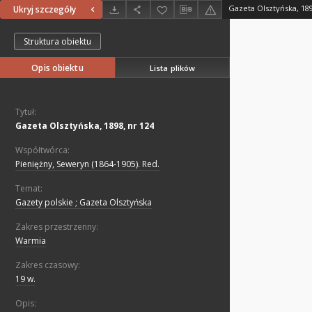
Gazeta Olsztyńska, 189
Ukryj szczegóły
Struktura obiektu
Opis obiektu
Lista plików
Tytuł:
Gazeta Olsztyńska, 1898, nr 124
Współtwórca:
Pieniężny, Seweryn (1864-1905). Red.
Temat:
Gazety polskie ; Gazeta Olsztyńska
Zakres przestrzenny:
Warmia
Zakres czasowy:
19 w.
Opis: