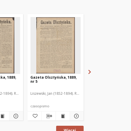
ka, 1889,
Gazeta Olsztyńska, 1889,
Gazeta Olsztyńska, 1
nr 5
nr 6
52-1894). Red.
Liszewski, Jan (1852-1894). Red.
Liszewski, Jan (1852-189
czasopismo
czasopismo
Więcej