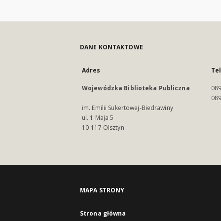
DANE KONTAKTOWE
Adres
Te
Wojewódzka Biblioteka Publiczna
089
089
im. Emilii Sukertowej-Biedrawiny
ul. 1 Maja 5
10-117 Olsztyn
MAPA STRONY
Strona główna