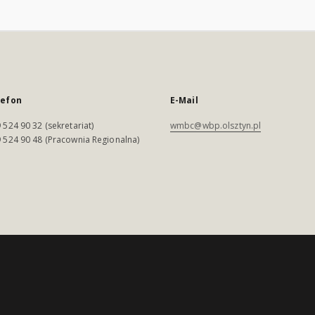
lefon
E-Mail
 524 90 32 (sekretariat)
wmbc@wbp.olsztyn.pl
 524 90 48 (Pracownia Regionalna)