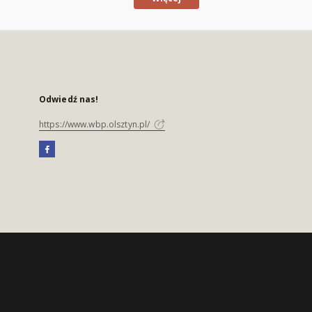
Odwiedź nas!
https://www.wbp.olsztyn.pl/