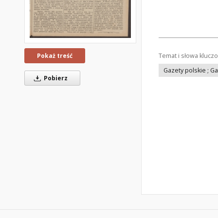
Temat i słowa klucz
Pokaż treść
Gazety polskie ; G
Pobierz