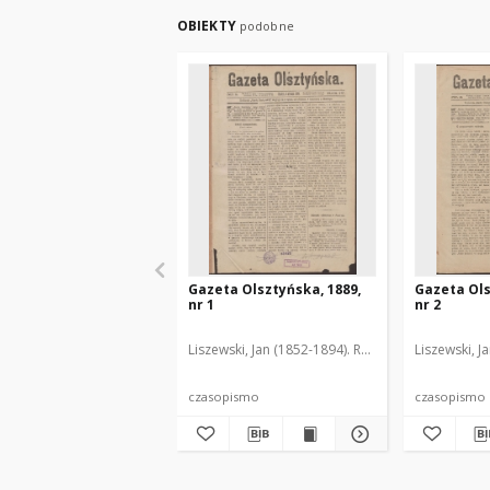
OBIEKTY
podobne
Gazeta Olsztyńska, 1889,
Gazeta Ols
nr 1
nr 2
Liszewski, Jan (1852-1894). Red.
Liszewski, J
czasopismo
czasopismo