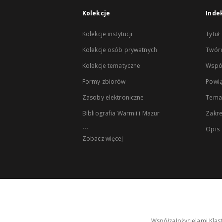
Kolekcje
Inde
Kolekcje instytucji
Tytuł
Kolekcje osób prywatnych
Twór
Kolekcje tematyczne
Wspó
Formy zbiorów
Powią
Zasoby elektroniczne
Tema
Bibliografia Warmii i Mazur
Zakr
...
Opis
Zobacz więcej
Współzałożycielami Klas