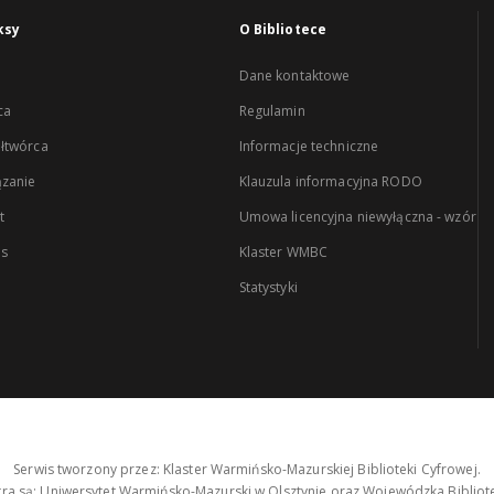
ksy
O Bibliotece
Dane kontaktowe
ca
Regulamin
łtwórca
Informacje techniczne
zanie
Klauzula informacyjna RODO
t
Umowa licencyjna niewyłączna - wzór
es
Klaster WMBC
Statystyki
Serwis tworzony przez: Klaster Warmińsko-Mazurskiej Biblioteki Cyfrowej.
tra są: Uniwersytet Warmińsko-Mazurski w Olsztynie oraz Wojewódzka Bibliote