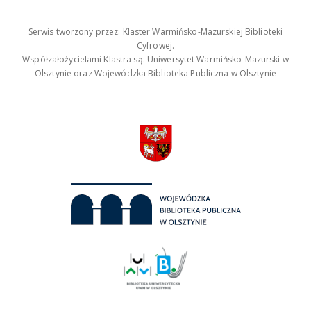
Serwis tworzony przez: Klaster Warmińsko-Mazurskiej Biblioteki
Cyfrowej.
Współzałożycielami Klastra są: Uniwersytet Warmińsko-Mazurski w
Olsztynie oraz Wojewódzka Biblioteka Publiczna w Olsztynie