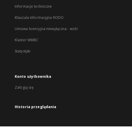
Informacje techniczne
Klauzula informacyjna RODO
Umowa licencyjna niewyłączna - wzór
Klaster WMBC
Statystyki
Konto użytkownika
Zaloguj się
Historia przeglądania