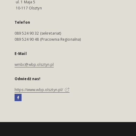
ul. 1 Maja 5
10-117 Olsztyn
Telefon
089 524 90 32 (sekretariat)
089 524 90 48 (Pracownia Regionalna)
E-Mail
wmbc@wbp.olsztyn.pl
Odwiedź nas!
https://www.wbp.olsztyn.pl/