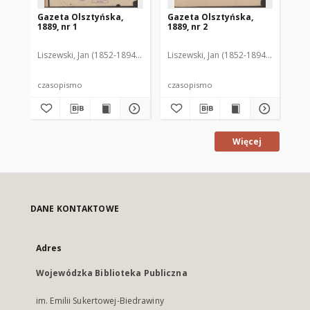
Gazeta Olsztyńska,
Gazeta Olsztyńska,
Ga
1889, nr 1
1889, nr 2
188
Liszewski, Jan (1852-1894). Red.
Liszewski, Jan (1852-1894). Red.
Lis
czasopismo
czasopismo
cz
Więcej
DANE KONTAKTOWE
Adres
Wojewódzka Biblioteka Publiczna
im. Emilii Sukertowej-Biedrawiny