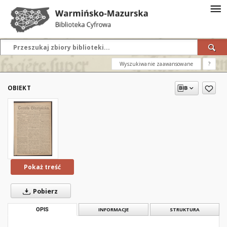
Wyszukiwanie zaawansowane
?
OBIEKT
Pokaż treść
Pobierz
OPIS
INFORMACJE
STRUKTURA