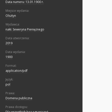
Data numeru: 13.01.1900 r.
Miejsce wydania:
Olsztyn
Wydawca:
nakł. Seweryna Pieniężnego
Data utworzenia:
2019
Data wydania:
1900
Format:
application/pdf
Język:
pol
Prawa:
Domena publiczna
Prawa dostępu:
Dla wszystkich bez ograniczeń