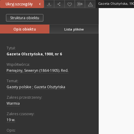
Gazeta Olsztyńska, 190
Ukryj szczegóły
Struktura obiektu
Opis obiektu
Lista plików
Tytuł:
Gazeta Olsztyńska, 1900, nr 6
Współtwórca:
Pieniężny, Seweryn (1864-1905). Red.
Temat:
Gazety polskie ; Gazeta Olsztyńska
Zakres przestrzenny:
Warmia
Zakres czasowy:
19 w.
Opis: