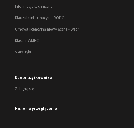
Informacje techniczne
Klauzula informacyjna RODO
Umowa licencyjna niewyłączna - wzór
Klaster WMBC
Statystyki
Konto użytkownika
Zaloguj się
Historia przeglądania