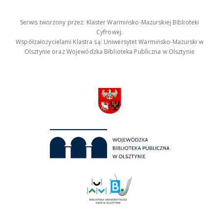
Serwis tworzony przez: Klaster Warmińsko-Mazurskiej Biblioteki
Cyfrowej.
Współzałożycielami Klastra są: Uniwersytet Warmińsko-Mazurski w
Olsztynie oraz Wojewódzka Biblioteka Publiczna w Olsztynie