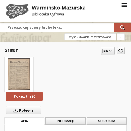
Wyszukiwanie zaawansowane
?
OBIEKT
Pokaż treść
Pobierz
OPIS
INFORMACJE
STRUKTURA