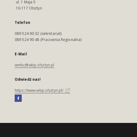
ul. 1 Maja 5
10-117 Olsztyn
Telefon
089 524 90 32 (sekretariat)
089 524 90 48 (Pracownia Regionalna)
E-Mail
wmbc@wbp.olsztyn.pl
Odwiedź nas!
https://www.wbp.olsztyn.pl/