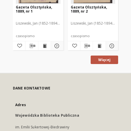
Gazeta Olsztyńska,
Gazeta Olsztyńska,
Ga
1889, nr 1
1889, nr 2
188
Liszewski, Jan (1852-1894). Red.
Liszewski, Jan (1852-1894). Red.
Lis
czasopismo
czasopismo
cz
Więcej
DANE KONTAKTOWE
Adres
Wojewódzka Biblioteka Publiczna
im. Emilii Sukertowej-Biedrawiny