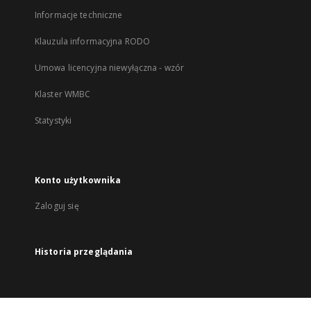
Informacje techniczne
Klauzula informacyjna RODO
Umowa licencyjna niewyłączna - wzór
Klaster WMBC
Statystyki
Konto użytkownika
Zaloguj się
Historia przeglądania