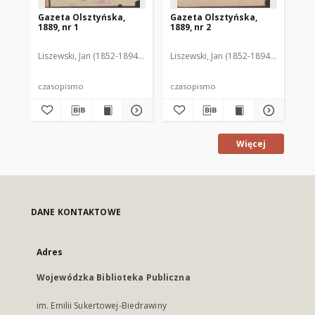
Gazeta Olsztyńska,
Gazeta Olsztyńska,
Ga
1889, nr 1
1889, nr 2
188
Liszewski, Jan (1852-1894). Red.
Liszewski, Jan (1852-1894). Red.
Lis
czasopismo
czasopismo
cz
Więcej
DANE KONTAKTOWE
Adres
Wojewódzka Biblioteka Publiczna
im. Emilii Sukertowej-Biedrawiny