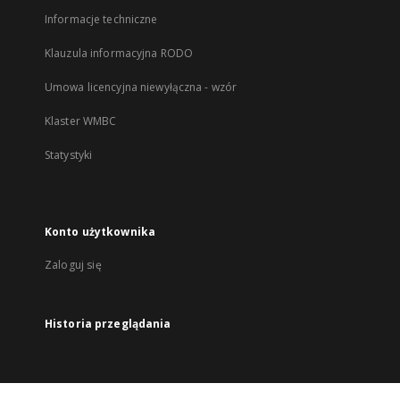
Informacje techniczne
Klauzula informacyjna RODO
Umowa licencyjna niewyłączna - wzór
Klaster WMBC
Statystyki
Konto użytkownika
Zaloguj się
Historia przeglądania