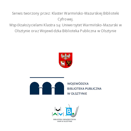
Serwis tworzony przez: Klaster Warmińsko-Mazurskiej Biblioteki
Cyfrowej.
Współzałożycielami Klastra są: Uniwersytet Warmińsko-Mazurski w
Olsztynie oraz Wojewódzka Biblioteka Publiczna w Olsztynie