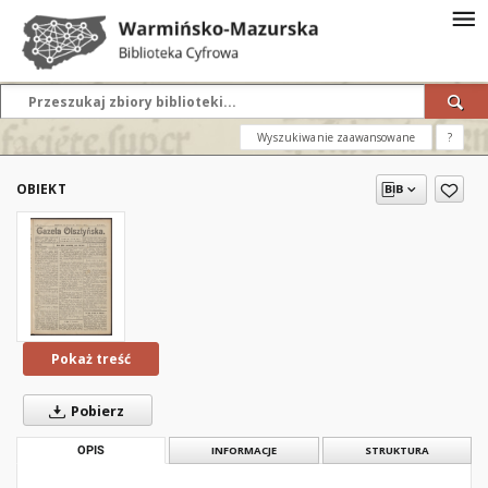
Wyszukiwanie zaawansowane
?
OBIEKT
Pokaż treść
Pobierz
OPIS
INFORMACJE
STRUKTURA