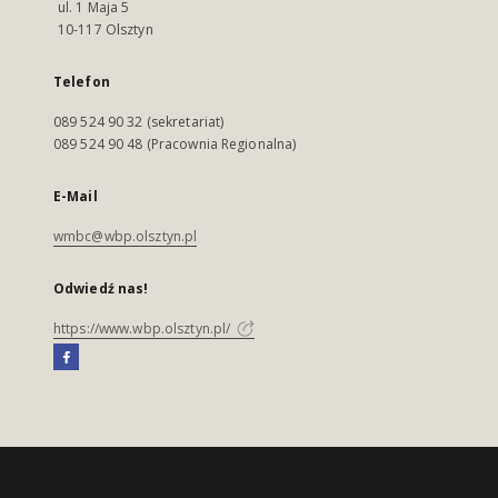
ul. 1 Maja 5
10-117 Olsztyn
Telefon
089 524 90 32 (sekretariat)
089 524 90 48 (Pracownia Regionalna)
E-Mail
wmbc@wbp.olsztyn.pl
Odwiedź nas!
https://www.wbp.olsztyn.pl/