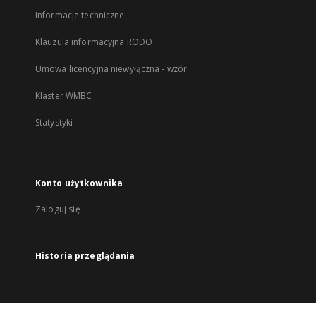
Informacje techniczne
Klauzula informacyjna RODO
Umowa licencyjna niewyłączna - wzór
Klaster WMBC
Statystyki
Konto użytkownika
Zaloguj się
Historia przeglądania