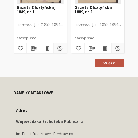
Gazeta Olsztyńska,
Gazeta Olsztyńska,
Ga
1889, nr 1
1889, nr 2
188
Liszewski, Jan (1852-1894). Red.
Liszewski, Jan (1852-1894). Red.
Lis
czasopismo
czasopismo
cz
Więcej
DANE KONTAKTOWE
Adres
Wojewódzka Biblioteka Publiczna
im. Emilii Sukertowej-Biedrawiny