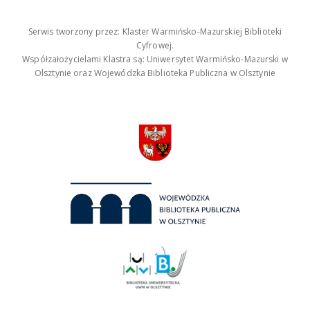
Serwis tworzony przez: Klaster Warmińsko-Mazurskiej Biblioteki
Cyfrowej.
Współzałożycielami Klastra są: Uniwersytet Warmińsko-Mazurski w
Olsztynie oraz Wojewódzka Biblioteka Publiczna w Olsztynie