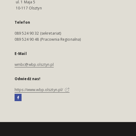
ul. 1 Maja 5
10-117 Olsztyn
Telefon
089 524 90 32 (sekretariat)
089 524 90 48 (Pracownia Regionalna)
E-Mail
wmbc@wbp.olsztyn.pl
Odwiedź nas!
https://www.wbp.olsztyn.pl/