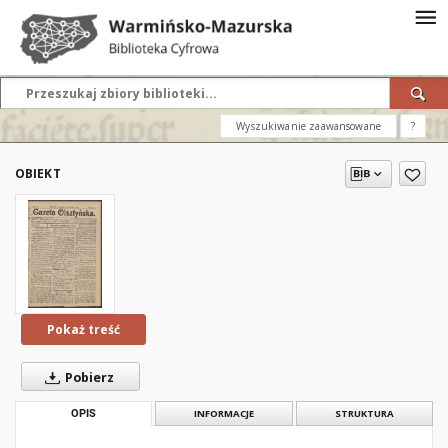
Wyszukiwanie zaawansowane
?
OBIEKT
Pokaż treść
Pobierz
OPIS
INFORMACJE
STRUKTURA