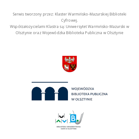
Serwis tworzony przez: Klaster Warmińsko-Mazurskiej Biblioteki
Cyfrowej.
Współzałożycielami Klastra są: Uniwersytet Warmińsko-Mazurski w
Olsztynie oraz Wojewódzka Biblioteka Publiczna w Olsztynie