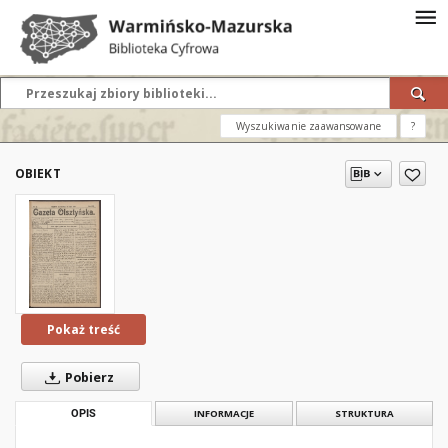
Wyszukiwanie zaawansowane
?
OBIEKT
Pokaż treść
Pobierz
OPIS
INFORMACJE
STRUKTURA