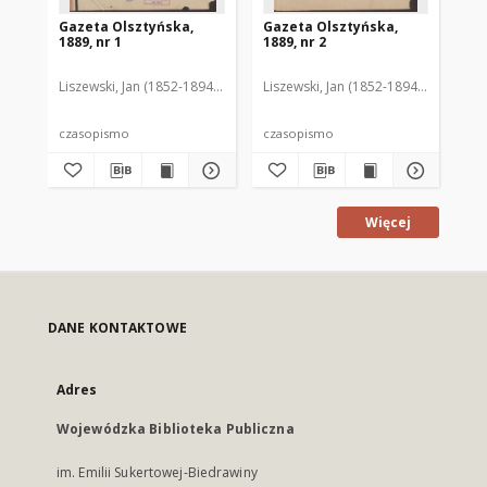
Gazeta Olsztyńska,
Gazeta Olsztyńska,
Ga
1889, nr 1
1889, nr 2
188
Liszewski, Jan (1852-1894). Red.
Liszewski, Jan (1852-1894). Red.
Lis
czasopismo
czasopismo
cz
Więcej
DANE KONTAKTOWE
Adres
Wojewódzka Biblioteka Publiczna
im. Emilii Sukertowej-Biedrawiny