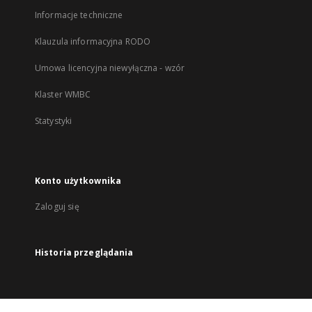
Informacje techniczne
Klauzula informacyjna RODO
Umowa licencyjna niewyłączna - wzór
Klaster WMBC
Statystyki
Konto użytkownika
Zaloguj się
Historia przeglądania