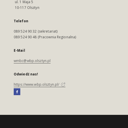
ul. 1 Maja 5
10-117 Olsztyn
Telefon
089 524 90 32 (sekretariat)
089 524 90 48 (Pracownia Regionalna)
E-Mail
wmbc@wbp.olsztyn.pl
Odwiedź nas!
https://www.wbp.olsztyn.pl/